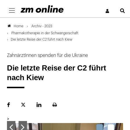
S
Archiv - 2023
Home
Pharmakotherapie in der Schwangerschaft
Die letzte Reise der C2 führt nach Kiew
ZahnärztInnen spenden für die Ukraine
Die letzte Reise der C2 führt
nach Kiew
Facebook
Plattform
LinekdIn
Seite
X
ausdrucken
>