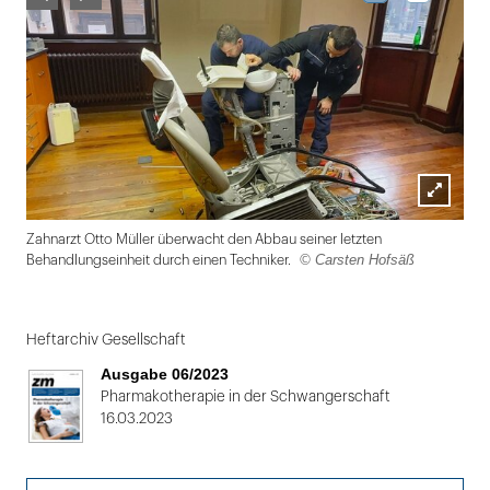
Lightbox
Zahnarzt Otto Müller überwacht den Abbau seiner letzten
öffnen
© Carsten Hofsäß
Behandlungseinheit durch einen Techniker.
Folie
1
Heftarchiv Gesellschaft
von
Ausgabe 06/2023
2:
Pharmakotherapie in der Schwangerschaft
16.03.2023
Techniker
zerlegen
die