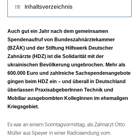
Inhaltsverzeichnis
Siemens-
C2-
Behandlungseinheit
„Kriegen die unsere Einheiten überhaupt zum
Auch gut ein Jahr nach dem gemeinsamen
von
Laufen?“
Spendenaufruf von Bundeszahnärztekammer
Zahnarzt
(BZÄK) und der Stiftung Hilfswerk Deutscher
Otto
Wichtig ist allen die sinnvolle Verwendung
Zahnärzte (HDZ) ist die Solidarität mit der
Müller
ukrainischen Bevölkerung ungebrochen. Mehr als
aus
600.000 Euro und zahlreiche Sachspendenangebote
Speyer.
gingen beim HDZ ein – und überall in Deutschland
überlassen PraxisabgeberInnen Technik und
Mobiliar ausgebombten KollegInnen im ehemaligen
Kriegsgebiet.
Es war an einem Sonntagvormittag, als Zahnarzt Otto
Müller aus Speyer in einer Radiosendung vom