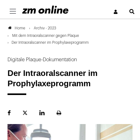
S
Archiv - 2023
Home
Mit dem Intraoralscanner gegen Plaque
Der Intraoralscanner im Prophylaxeprogramm
Digitale Plaque-Dokumentation
Der Intraoralscanner im
Prophylaxeprogramm
Facebook
Plattform
LinekdIn
Seite
X
ausdrucken