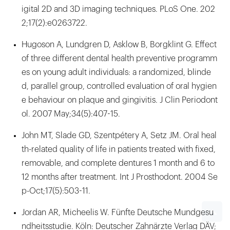
igital 2D and 3D imaging techniques. PLoS One. 202
2;17(2):e0263722.
Hugoson A, Lundgren D, Asklow B, Borgklint G. Effect
of three different dental health preventive programm
es on young adult individuals: a randomized, blinde
d, parallel group, controlled evaluation of oral hygien
e behaviour on plaque and gingivitis. J Clin Periodont
ol. 2007 May;34(5):407-15.
John MT, Slade GD, Szentpétery A, Setz JM. Oral heal
th-related quality of life in patients treated with fixed,
removable, and complete dentures 1 month and 6 to
12 months after treatment. Int J Prosthodont. 2004 Se
p-Oct;17(5):503-11.
Jordan AR, Micheelis W. Fünfte Deutsche Mundgesu
ndheitsstudie. Köln: Deutscher Zahnärzte Verlag DÄV;