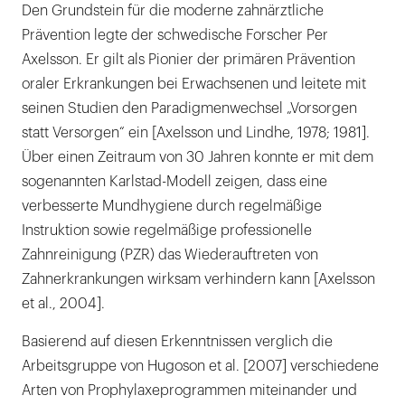
Der Intraoralscan als neues Forschungstool
Den Grundstein für die moderne zahnärztliche
Prävention legte der schwedische Forscher Per
Fazit
Axelsson. Er gilt als Pionier der primären Prävention
oraler Erkrankungen bei Erwachsenen und leitete mit
seinen Studien den Paradigmenwechsel „Vorsorgen
statt Versorgen“ ein [Axelsson und Lindhe, 1978; 1981].
Über einen Zeitraum von 30 Jahren konnte er mit dem
sogenannten Karlstad-Modell zeigen, dass eine
verbesserte Mundhygiene durch regelmäßige
Instruktion sowie regelmäßige professionelle
Zahnreinigung (PZR) das Wiederauftreten von
Zahnerkrankungen wirksam verhindern kann [Axelsson
et al., 2004].
Basierend auf diesen Erkenntnissen verglich die
Arbeitsgruppe von Hugoson et al. [2007] verschiedene
Arten von Prophylaxeprogrammen miteinander und