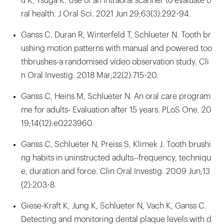
u K, Tsuga K. Use of an intraoral scanner to evaluate o
ral health. J Oral Sci. 2021 Jun 29;63(3):292-94.
Ganss C, Duran R, Winterfeld T, Schlueter N. Tooth br
ushing motion patterns with manual and powered too
thbrushes-a randomised video observation study. Cli
n Oral Investig. 2018 Mar;22(2):715-20.
Ganss C, Heins M, Schlueter N. An oral care program
me for adults- Evaluation after 15 years. PLoS One. 20
19;14(12):e0223960.
Ganss C, Schlueter N, Preiss S, Klimek J. Tooth brushi
ng habits in uninstructed adults--frequency, techniqu
e, duration and force. Clin Oral Investig. 2009 Jun;13
(2):203-8.
Giese-Kraft K, Jung K, Schlueter N, Vach K, Ganss C.
Detecting and monitoring dental plaque levels with d