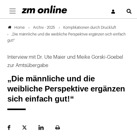
S
Archiv - 2025
Komplikationen durch Druckluft
Home
„Die männliche und die weibliche Perspektive ergänzen sich einfach
gut!“
Interview mit Dr. Ute Maier und Meike Gorski-Goebel
zur Amtsübergabe
„Die männliche und die
weibliche Perspektive ergänzen
sich einfach gut!“
Facebook
Plattform
LinekdIn
Seite
X
ausdrucken