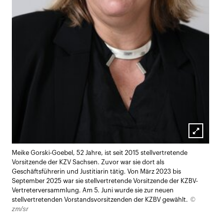
Lightb
Meike Gorski-Goebel, 52 Jahre, ist seit 2015 stellvertretende
öffnen
Vorsitzende der KZV Sachsen. Zuvor war sie dort als
Geschäftsführerin und Justitiarin tätig. Von März 2023 bis
September 2025 war sie stellvertretende Vorsitzende der KZBV-
Vertreterversammlung. Am 5. Juni wurde sie zur neuen
©
stellvertretenden Vorstandsvorsitzenden der KZBV gewählt.
zm/sr