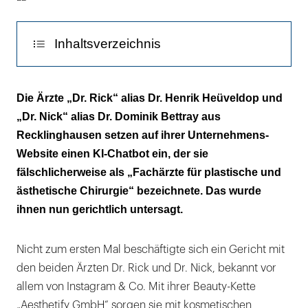
Inhaltsverzeichnis
Den Facharzt für ästhetische Medizin gibt es
Die Ärzte „Dr. Rick“ alias Dr. Henrik Heüveldop und
gar nicht
„Dr. Nick“ alias Dr. Dominik Bettray aus
Recklinghausen setzen auf ihrer Unternehmens-
Website einen KI-Chatbot ein, der sie
fälschlicherweise als „Fachärzte für plastische und
ästhetische Chirurgie“ bezeichnete. Das wurde
ihnen nun gerichtlich untersagt.
Nicht zum ersten Mal beschäftigte sich ein Gericht mit
den beiden Ärzten Dr. Rick und Dr. Nick, bekannt vor
allem von Instagram & Co. Mit ihrer Beauty-Kette
„Aesthetify GmbH“ sorgen sie mit kosmetischen