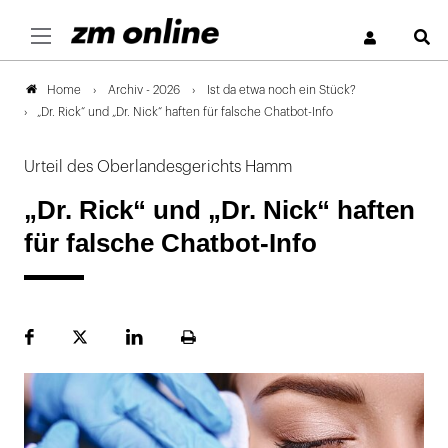
S
Archiv - 2026
Ist da etwa noch ein Stück?
Home
„Dr. Rick“ und „Dr. Nick“ haften für falsche Chatbot-Info
Urteil des Oberlandesgerichts Hamm
„Dr. Rick“ und „Dr. Nick“ haften
für falsche Chatbot-Info
Facebook
Plattform
LinekdIn
Seite
X
ausdrucken