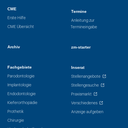
CME
Termine
Erste Hilfe
Anleitung zur
CME Übersicht
Termineingabe
Archiv
zm-starter
Fachgebiete
Inserat
Parodontologie
Stellenangebote
Implantologie
Stellengesuche
Endodontologie
Praxismarkt
Kieferorthopädie
Verschiedenes
Prothetik
Anzeige aufgeben
Chirurgie