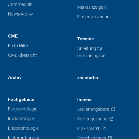
Zahnmedizin
Marktanzeigen
News-Archiv
Firmenverzeichnis
CME
Termine
Erste Hilfe
Anleitung zur
CME Übersicht
Termineingabe
Archiv
zm-starter
Fachgebiete
Inserat
Parodontologie
Stellenangebote
Implantologie
Stellengesuche
Endodontologie
Praxismarkt
Kieferorthopädie
Verschiedenes