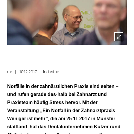
Lightbox
öffnen
Folie
1
mr
10.12.2017
Industrie
von
Notfälle in der zahnärztlichen Praxis sind selten –
4
und rufen gerade des-halb bei Zahnarzt und
Praxisteam häufig Stress hervor. Mit der
Veranstaltung „Ein Notfall in der Zahnarztpraxis –
Weniger ist mehr“, die am 25.11.2017 in Münster
stattfand, hat das Dentalunternehmen Kulzer rund