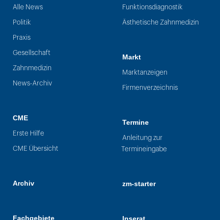
Alle News
Funktionsdiagnostik
Politik
Ästhetische Zahnmedizin
Praxis
Gesellschaft
Markt
Zahnmedizin
Marktanzeigen
News-Archiv
Firmenverzeichnis
CME
Termine
Erste Hilfe
Anleitung zur
CME Übersicht
Termineingabe
Archiv
zm-starter
Fachgebiete
Inserat