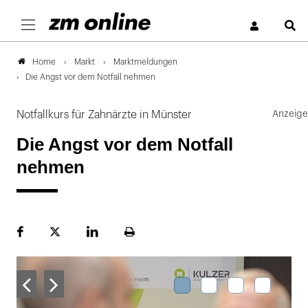
S
Markt
Marktmeldungen
Home
Die Angst vor dem Notfall nehmen
Notfallkurs für Zahnärzte in Münster
Die Angst vor dem Notfall
nehmen
Facebook
Plattform
LinekdIn
Seite
X
ausdrucken