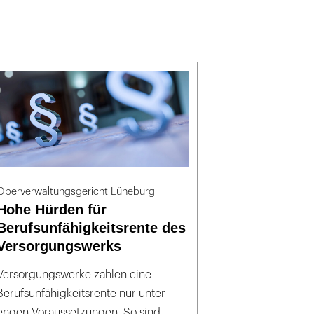
Oberverwaltungsgericht Lüneburg
Hohe Hürden für
Berufsunfähigkeitsrente des
Versorgungswerks
Versorgungswerke zahlen eine
Berufsunfähigkeitsrente nur unter
engen Voraussetzungen. So sind