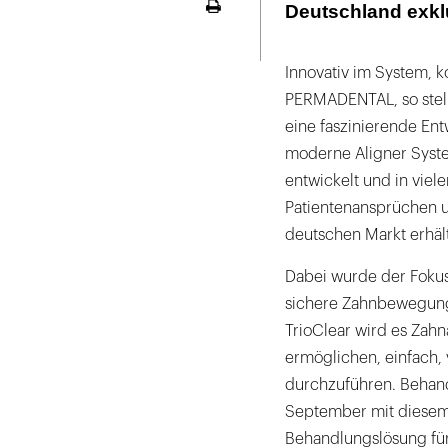
Deutschland exklu
Seite
ausdrucken
Innovativ im System, k
PERMADENTAL, so stell
eine faszinierende Ent
moderne Aligner Syst
entwickelt und in viel
Patientenansprüchen u
deutschen Markt erhält
Dabei wurde der Fokus 
sichere Zahnbewegung
TrioClear wird es Zah
ermöglichen, einfach
durchzuführen. Behand
September mit diesem
Behandlungslösung für 