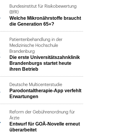
Bundesinstitut für Risikobewertung
1
(BfR)
Welche Mikronährstoffe braucht
die Generation 65+?
Patientenbehandlung in der
Medizinische Hochschule
2
Brandenburg
Die erste Universitätszahnklinik
Brandenburgs startet heute
ihren Betrieb
Deutsche Multicenterstudie
3
Parodontaltherapie-App verfehlt
Erwartungen
Reform der Gebührenordnung für
4
Ärzte
Entwurf für GOÄ-Novelle erneut
überarbeitet