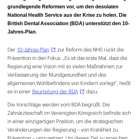
zahnärztlich versorgen
grundlegende Reformen vor, um den desolaten
National Health Service aus der Krise zu holen. Die
Die Abwanderung erfahrener Zahnärzte
British Dental Association (BDA) unterstützt den 10-
verhindern
Jahres-Plan.
Und junge Zahnärzte vom NHS überzeugen
Der
10-Jahres-Plan
zur Reform des NHS rückt die
Prävention in den Fokus. „Es ist das erste Mal, dass die
Regierung eine Vision mit so vielen Maßnahmen zur
Verbesserung der Mundgesundheit und des
allgemeinen Wohlbefindens von Kindern vorlegt“, heißt
es in einer
Beurteilung der BDA
dazu.
Die Vorschläge werden vom BDA begrüßt. Die
Zahnärzteschaft im Vereinigten Königreich befinde sich
in einer einzigartigen Position, um die strategischen
Veränderungen der Regierung – von Krankheit zu
Prävention – umzusetzen. Um dieses Ziel zu erreichen,