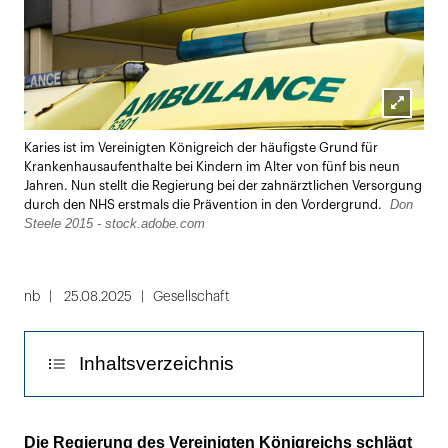
Lightbox
Karies ist im Vereinigten Königreich der häufigste Grund für
öffnen
Krankenhausaufenthalte bei Kindern im Alter von fünf bis neun
Jahren. Nun stellt die Regierung bei der zahnärztlichen Versorgung
Don
durch den NHS erstmals die Prävention in den Vordergrund.
Steele 2015 - stock.adobe.com
nb
25.08.2025
Gesellschaft
Inhaltsverzeichnis
Jeden Vierten kann der NHS nicht
Die Regierung des Vereinigten Königreichs schlägt