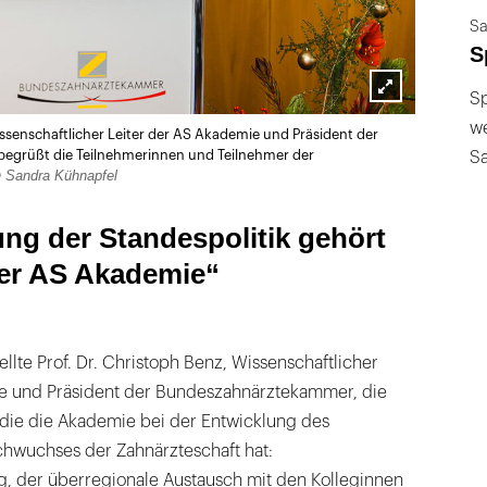
Sa
S
Sp
Lightbox
we
issenschaftlicher Leiter der AS Akademie und Präsident der
öffnen
S
egrüßt die Teilnehmerinnen und Teilnehmer der
 Sandra Kühnapfel
ung der Standespolitik gehört
er AS Akademie“
llte Prof. Dr. Christoph Benz, Wissenschaftlicher
e und Präsident der Bundeszahnärztekammer, die
 die die Akademie bei der Entwicklung des
chwuchses der Zahnärzteschaft hat:
 der überregionale Austausch mit den Kolleginnen