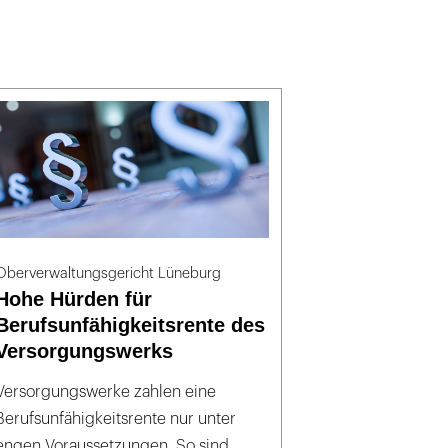
Oberverwaltungsgericht Lüneburg
Hohe Hürden für
Berufsunfähigkeitsrente des
Versorgungswerks
Versorgungswerke zahlen eine
Berufsunfähigkeitsrente nur unter
engen Voraussetzungen. So sind