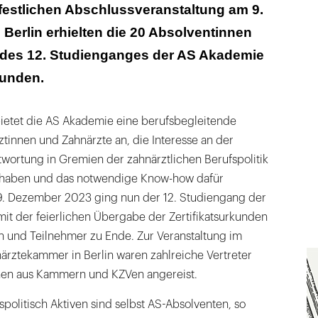
g der Standespolitik gehört zum „Geist der AS
festlichen Abschlussveranstaltung am 9.
Berlin erhielten die 20 Absolventinnen
es Handeln auch ethisches Handeln?
des 12. Studienganges der AS Akademie
kunden.
n der Zertifikatsarbeiten
bietet die AS Akademie eine berufsbegleitende
ztinnen und Zahnärzte an, die Interesse an der
ortung in Gremien der zahnärztlichen Berufspolitik
 haben und das notwendige Know-how dafür
9. Dezember 2023 ging nun der 12. Studiengang der
it der feierlichen Übergabe der Zertifikatsurkunden
n und Teilnehmer zu Ende. Zur Veranstaltung im
rztekammer in Berlin waren zahlreiche Vertreter
nen aus Kammern und KZVen angereist.
spolitisch Aktiven sind selbst AS-Absolventen, so