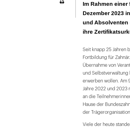
Fortentwicklun
Im Rahmen einer 
Seite
Akademie“
ausdrucken
Dezember 2023 in 
Ist ökonomisch
und Absolventen 
ihre Zertifikatsur
Aktuelle Theme
Seit knapp 25 Jahren 
Fortbildung für Zahnär
Übernahme von Verantw
und Selbstverwaltung
erwerben wollen. Am 
Jahre 2022 und 2023 m
an die Teilnehmerinne
Hause der Bundeszahnä
der Trägerorganisatio
Viele der heute stande