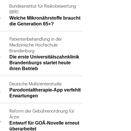
Bundesinstitut für Risikobewertung
1
(BfR)
Welche Mikronährstoffe braucht
die Generation 65+?
Patientenbehandlung in der
Medizinische Hochschule
2
Brandenburg
Die erste Universitätszahnklinik
Brandenburgs startet heute
ihren Betrieb
Deutsche Multicenterstudie
3
Parodontaltherapie-App verfehlt
Erwartungen
Reform der Gebührenordnung für
4
Ärzte
Entwurf für GOÄ-Novelle erneut
überarbeitet