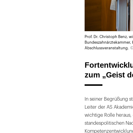
Prof. Dr. Christoph Benz, w
Bundeszahnärztekammer, b
©
Abschlussveranstaltung.
Fortentwickl
zum „Geist d
In seiner Begrüßung ste
Leiter der AS Akademi
wichtige Rolle heraus,
standespolitischen Na
Kompetenzentwicklung,