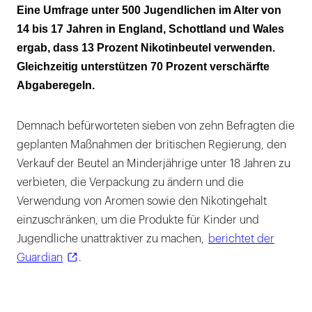
73 Prozent wünschen sich Einschränkungen
Eine Umfrage unter 500 Jugendlichen im Alter von
für Werbung und Verkauf
14 bis 17 Jahren in England, Schottland und Wales
ergab, dass 13 Prozent Nikotinbeutel verwenden.
500.000 Briten konsumieren Nikotin
Gleichzeitig unterstützen 70 Prozent verschärfte
Abgaberegeln.
Demnach befürworteten sieben von zehn Befragten die
geplanten Maßnahmen der britischen Regierung, den
Verkauf der Beutel an Minderjährige unter 18 Jahren zu
verbieten, die Verpackung zu ändern und die
Verwendung von Aromen sowie den Nikotingehalt
einzuschränken, um die Produkte für Kinder und
Jugendliche unattraktiver zu machen,
berichtet der
Guardian
.