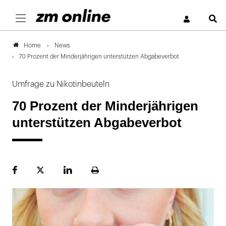
S
News
Home
70 Prozent der Minderjährigen unterstützen Abgabeverbot
Umfrage zu Nikotinbeuteln
70 Prozent der Minderjährigen
unterstützen Abgabeverbot
Facebook
Plattform
LinekdIn
Seite
X
ausdrucken