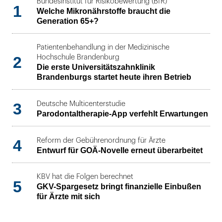
Bundesinstitut für Risikobewertung (BfR)
1
Welche Mikronährstoffe braucht die
Generation 65+?
Patientenbehandlung in der Medizinische
2
Hochschule Brandenburg
Die erste Universitätszahnklinik
Brandenburgs startet heute ihren Betrieb
3
Deutsche Multicenterstudie
Parodontaltherapie-App verfehlt Erwartungen
4
Reform der Gebührenordnung für Ärzte
Entwurf für GOÄ-Novelle erneut überarbeitet
KBV hat die Folgen berechnet
5
GKV-Spargesetz bringt finanzielle Einbußen
für Ärzte mit sich