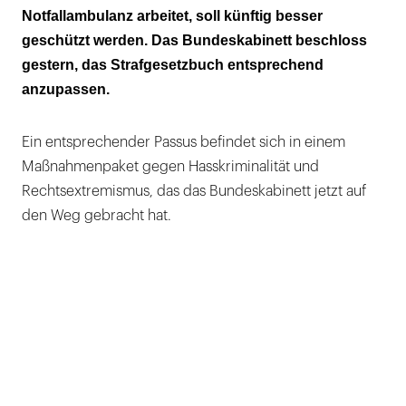
wird ausgeweitet
Notfallambulanz arbeitet, soll künftig besser
geschützt werden. Das Bundeskabinett beschloss
9 von 10 Hausärzten sind bei bei der Arbeit
gestern, das Strafgesetzbuch entsprechend
schon einmal Opfer von aggressivem
anzupassen.
Verhalten geworden
Ein entsprechender Passus befindet sich in einem
Maßnahmenpaket gegen Hasskriminalität und
Rechtsextremismus, das das Bundeskabinett jetzt auf
den Weg gebracht hat.