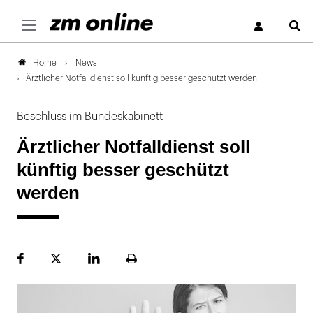
S
News
Home
Ärztlicher Notfalldienst soll künftig besser geschützt werden
Beschluss im Bundeskabinett
Ärztlicher Notfalldienst soll
künftig besser geschützt
werden
Facebook
Plattform
LinekdIn
Seite
X
ausdrucken