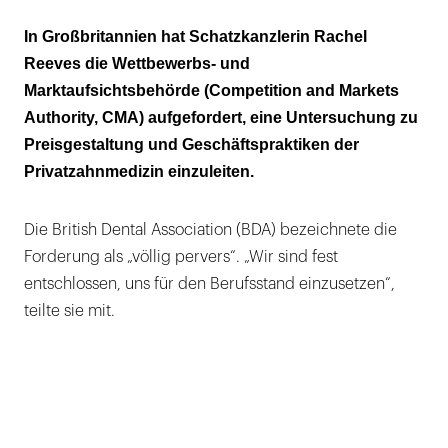
„Versteckte Kosten, fehlende Transparenz und
In Großbritannien hat Schatzkanzlerin Rachel
Überbehandlung belasten Familien“
Reeves die Wettbewerbs- und
Marktaufsichtsbehörde (Competition and Markets
„Privatzahnmedizin muss nach
Authority, CMA) aufgefordert, eine Untersuchung zu
Marktprinzipien funktionieren!“
Preisgestaltung und Geschäftspraktiken der
„Defizitäre NHS-Leistungen gelingen nur
Privatzahnmedizin einzuleiten.
durch Quersubventionen aus privaten
Aufträgen“
Die British Dental Association (BDA) bezeichnete die
Forderung als „völlig pervers“. „Wir sind fest
entschlossen, uns für den Berufsstand einzusetzen“,
teilte sie mit.