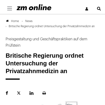
S
News
Home
Britische Regierung ordnet Untersuchung der Privatzahnmedizin an
Preisgestaltung und Geschäftspraktiken auf dem
Prüfstein
Britische Regierung ordnet
Untersuchung der
Privatzahnmedizin an
Facebook
Plattform
LinekdIn
Seite
X
ausdrucken