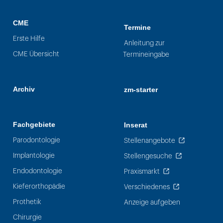
CME
Termine
Erste Hilfe
Anleitung zur
CME Übersicht
Termineingabe
Archiv
zm-starter
Fachgebiete
Inserat
Parodontologie
Stellenangebote
Implantologie
Stellengesuche
Endodontologie
Praxismarkt
Kieferorthopädie
Verschiedenes
Prothetik
Anzeige aufgeben
Chirurgie