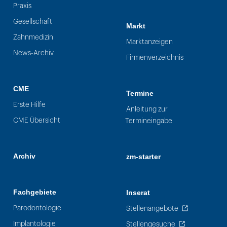
Praxis
Gesellschaft
Markt
Zahnmedizin
Marktanzeigen
News-Archiv
Firmenverzeichnis
CME
Termine
Erste Hilfe
Anleitung zur
CME Übersicht
Termineingabe
Archiv
zm-starter
Fachgebiete
Inserat
Parodontologie
Stellenangebote
Implantologie
Stellengesuche