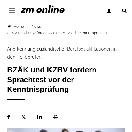
S
News
Home
BZÄK und KZBV fordern Sprachtest vor der Kenntnisprüfung
Anerkennung ausländischer Berufsqualifikationen in
den Heilberufen
BZÄK und KZBV fordern
Sprachtest vor der
Kenntnisprüfung
Facebook
Plattform
LinekdIn
Seite
X
ausdrucken