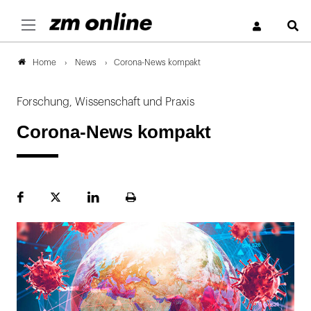
S
News
Corona-News kompakt
Home
Forschung, Wissenschaft und Praxis
Corona-News kompakt
Facebook
Plattform
LinekdIn
Seite
X
ausdrucken