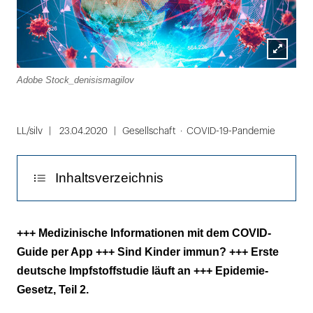
Lightbox
Adobe Stock_denisismagilov
öffnen
LL/silv
23.04.2020
Gesellschaft
COVID-19-Pandemie
Inhaltsverzeichnis
1. Epidemie-Gesetz, Teil 2
+++ Medizinische Informationen mit dem COVID-
Guide per App +++ Sind Kinder immun? +++ Erste
2. Erste deutsche Impfstoffstudie läuft an
deutsche Impfstoffstudie läuft an +++ Epidemie-
3. COVID-Guide
Gesetz, Teil 2.