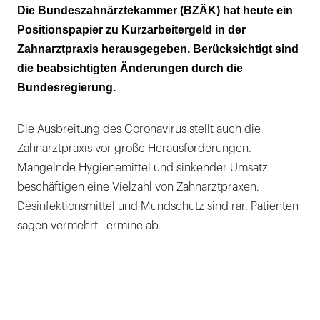
Freiberufliche Tätigkeit schließt den Zugang
Die Bundeszahnärztekammer (BZÄK) hat heute ein
zum Kurzarbeitergeld nicht aus
Positionspapier zu Kurzarbeitergeld in der
Zahnarztpraxis herausgegeben. Berücksichtigt sind
Erleichterungen bis zum 31. Dezember 2021
die beabsichtigten Änderungen durch die
Rückwirkend zum 1. März 2020 in Kraft
Bundesregierung.
Die Ausbreitung des Coronavirus stellt auch die
Zahnarztpraxis vor große Herausforderungen.
Mangelnde Hygienemittel und sinkender Umsatz
beschäftigen eine Vielzahl von Zahnarztpraxen.
Desinfektionsmittel und Mundschutz sind rar, Patienten
sagen vermehrt Termine ab.