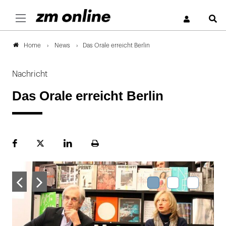
S
News
Das Orale erreicht Berlin
Home
Nachricht
Das Orale erreicht Berlin
Facebook
Plattform
LinekdIn
Seite
X
ausdrucken