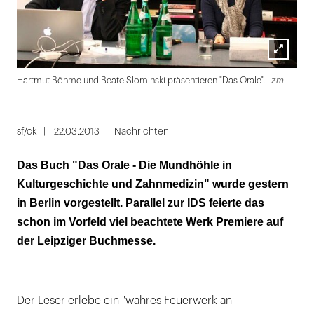
Lightbox
zm
zm
Hartmut Böhme und Beate Slominski präsentieren "Das Orale".
öffnen
Folie
1
sf/ck
22.03.2013
Nachrichten
von
Das Buch "Das Orale - Die Mundhöhle in
3
Kulturgeschichte und Zahnmedizin" wurde gestern
in Berlin vorgestellt. Parallel zur IDS feierte das
schon im Vorfeld viel beachtete Werk Premiere auf
der Leipziger Buchmesse.
Der Leser erlebe ein "wahres Feuerwerk an