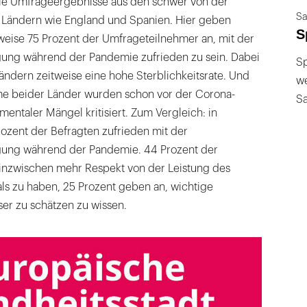
ie Umfrageergebnisse aus den schwer von der
Sa
 Ländern wie England und Spanien. Hier geben
S
weise 75 Prozent der Umfrageteilnehmer an, mit der
ung während der Pandemie zufrieden zu sein. Dabei
Sp
ndern zeitweise eine hohe Sterblichkeitsrate. Und
we
me beider Länder wurden schon vor der Corona-
S
ntaler Mängel kritisiert. Zum Vergleich: in
rozent der Befragten zufrieden mit der
gung während der Pandemie. 44 Prozent der
inzwischen mehr Respekt von der Leistung des
ls zu haben, 25 Prozent geben an, wichtige
r zu schätzen zu wissen.