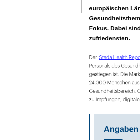
Seite
ausdrucken
europäischen Län
Gentechnik ble
Gesundheitstheme
Fokus. Dabei sin
zufriedensten.
Der
Stada Health Rep
Personals des Gesundh
gestiegen ist. Die Ma
24.000 Menschen aus 
Gesundheitsbereich. G
zu Impfungen, digitale
Angaben 