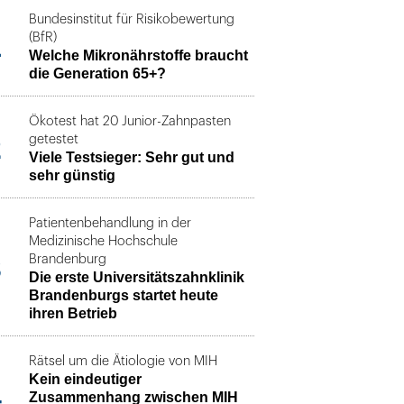
Bundesinstitut für Risikobewertung
1
(BfR)
Welche Mikronährstoffe braucht
die Generation 65+?
Ökotest hat 20 Junior-Zahnpasten
2
getestet
Viele Testsieger: Sehr gut und
sehr günstig
Patientenbehandlung in der
Medizinische Hochschule
3
Brandenburg
Die erste Universitätszahnklinik
Brandenburgs startet heute
ihren Betrieb
Rätsel um die Ätiologie von MIH
Kein eindeutiger
4
Zusammenhang zwischen MIH