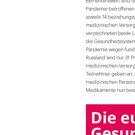
Bemerkenswert sind d
Pandemie betroffenen
jeweils 74 beziehungs
medizinischen Versorg
verzeichneten beide Lä
die Gesundheitssyste
Pandemie wegen fundme
Russland sind nur 31 P
medizinischen Versor
Teilnehmer geben an, 
medizinischen Persona
Medikamente nun besse