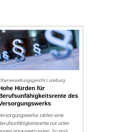
Oberverwaltungsgericht Lüneburg
Hohe Hürden für
Berufsunfähigkeitsrente des
Versorgungswerks
Versorgungswerke zahlen eine
Berufsunfähigkeitsrente nur unter
engen Voraussetzungen. So sind