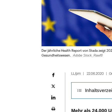
Der jährliche Health Report von Stada zeigt 2
Adobe Stock_Rawf8
Gesundheitswesen.
LL/pm
22.06.2020
G
Facebook
Plattform
Inhaltsverze
X
LinekdIn
In Spanien und
Mehr als 24.000 