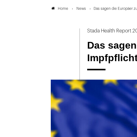
News
Das sagen die Europäer z
Home
Stada Health Report 
Das sagen
Impfpflic