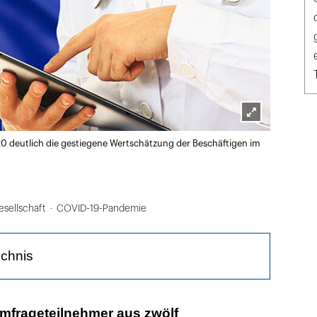
Lightbox
020 deutlich die gestiegene Wertschätzung der Beschäftigen im
öffnen
esellschaft
COVID-19-Pandemie
ichnis
 England gibt es die meisten Zufriedenen
Umfrageteilnehmer aus zwölf