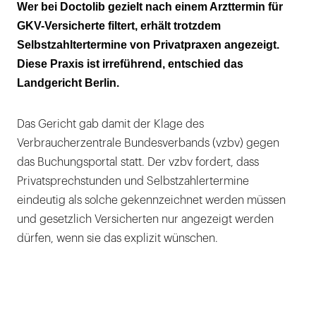
Die ersten Treffer waren Selbstzahlertermine
Wer bei Doctolib gezielt nach einem Arzttermin für
GKV-Versicherte filtert, erhält trotzdem
„Patienten können NUR! als Selbstzahler zu
Selbstzahltertermine von Privatpraxen angezeigt.
uns in die Praxis kommen“
Diese Praxis ist irreführend, entschied das
Die strittige Filterfunktion ist irreführend
Landgericht Berlin.
Das Gericht gab damit der Klage des
Verbraucherzentrale Bundesverbands (vzbv) gegen
das Buchungsportal statt. Der vzbv fordert, dass
Privatsprechstunden und Selbstzahlertermine
eindeutig als solche gekennzeichnet werden müssen
und gesetzlich Versicherten nur angezeigt werden
dürfen, wenn sie das explizit wünschen.