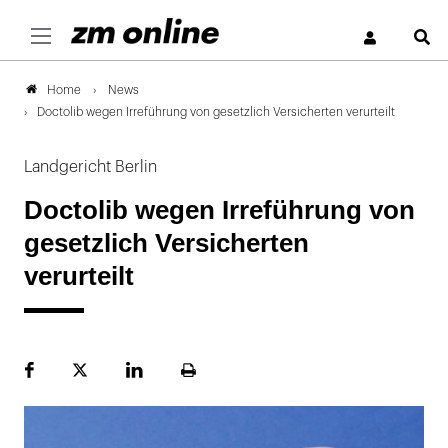
S
News
Home
Doctolib wegen Irreführung von gesetzlich Versicherten verurteilt
Landgericht Berlin
Doctolib wegen Irreführung von
gesetzlich Versicherten
verurteilt
Facebook
Plattform
LinekdIn
Seite
X
ausdrucken