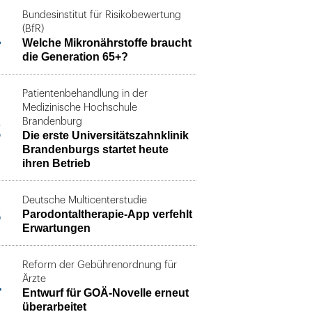
Bundesinstitut für Risikobewertung
1
(BfR)
Welche Mikronährstoffe braucht
die Generation 65+?
Patientenbehandlung in der
Medizinische Hochschule
2
Brandenburg
Die erste Universitätszahnklinik
Brandenburgs startet heute
ihren Betrieb
Deutsche Multicenterstudie
3
Parodontaltherapie-App verfehlt
Erwartungen
Reform der Gebührenordnung für
4
Ärzte
Entwurf für GOÄ-Novelle erneut
überarbeitet