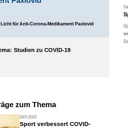
nt Paxlovid
Sa
S
 Licht für Anti-Corona-Medikament Paxlovid
Sp
we
S
ma: Studien zu COVID-19
träge zum Thema
29.11.2022
Sport verbessert COVID-