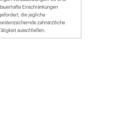
dauerhafte Einschränkungen
gefordert, die jegliche
existenzsichernde zahnärztliche
Tätigkeit ausschließen.
ck_steheap