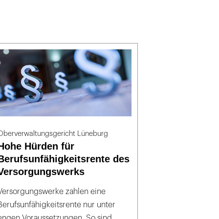
Oberverwaltungsgericht Lüneburg
Hohe Hürden für
Berufsunfähigkeitsrente des
Versorgungswerks
Versorgungswerke zahlen eine
Berufsunfähigkeitsrente nur unter
engen Voraussetzungen. So sind