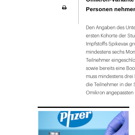
Personen nehmen 
Seite
ausdrucken
Den Angaben des Unte
ersten Kohorte der St
Impfstoffs Spikevax g
mindestens sechs Mona
Teilnehmer eingeschlos
sowie bereits eine Boo
muss mindestens drei 
die Teilnehmer in der 
Omikron angepassten I
169