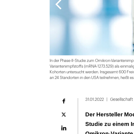
In der Phase-II-Studie zum Omikron-Variantenimpf
Variantenimpfstoffs (mRNA-1273.529) als einmalig
Kohorten untersucht werden. Insgesamt 600 Freiwil
an 24 Standorten in den USA teilnehmen, heißt es
Folie
1
31.01.2022
Gesellschaft
Facebook
von
Der Hersteller Mo
2
Plattform
X
Studie zu einem I
LinekdIn
Omikron-Variante 