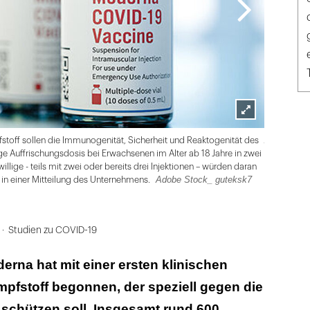
Lightbox
Adobe Sto
stoff sollen die Immunogenität, Sicherheit und Reaktogenität des
öffnen
e Auffrischungsdosis bei Erwachsenen im Alter ab 18 Jahre in zwei
lige - teils mit zwei oder bereits drei Injektionen – würden daran
Adobe Stock_ guteksk7
 in einer Mitteilung des Unternehmens.
Studien zu COVID-19
derna hat mit einer ersten klinischen
mpfstoff begonnen, der speziell gegen die
schützen soll. Insgesamt rund 600