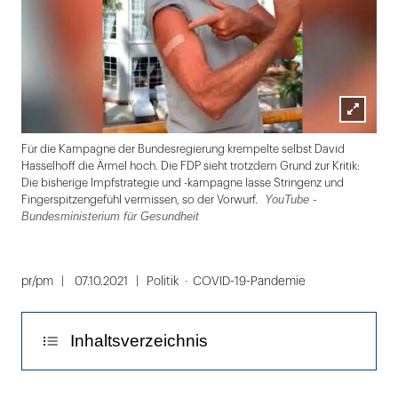
Lightbox
HC
Für die Kampagne der Bundesregierung krempelte selbst David
öffnen
Hasselhoff die Ärmel hoch. Die FDP sieht trotzdem Grund zur Kritik:
Die bisherige Impfstrategie und -kampagne lasse Stringenz und
YouTube -
Fingerspitzengefühl vermissen, so der Vorwurf.
Bundesministerium für Gesundheit
Folie
1
pr/pm
07.10.2021
Politik
COVID-19-Pandemie
von
2
Inhaltsverzeichnis