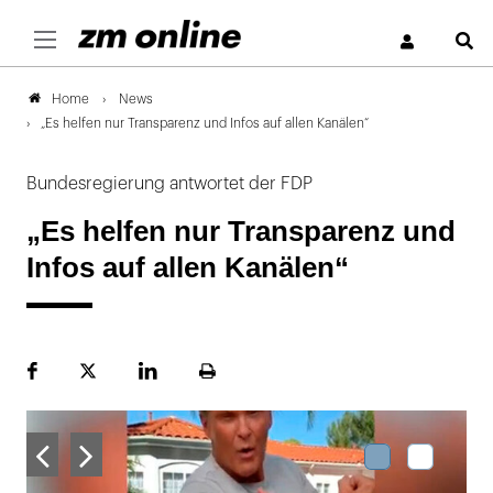
S
News
Home
„Es helfen nur Transparenz und Infos auf allen Kanälen“
Bundesregierung antwortet der FDP
„Es helfen nur Transparenz und
Infos auf allen Kanälen“
Facebook
Plattform
LinekdIn
Seite
X
ausdrucken