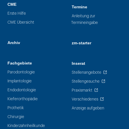
CME
Termine
Erste Hilfe
Anleitung zur
CME Übersicht
Termineingabe
Archiv
zm-starter
Fachgebiete
Inserat
Parodontologie
Stellenangebote
Implantologie
Stellengesuche
Endodontologie
Praxismarkt
Kieferorthopädie
Verschiedenes
Prothetik
Anzeige aufgeben
Chirurgie
Kinderzahnheilkunde