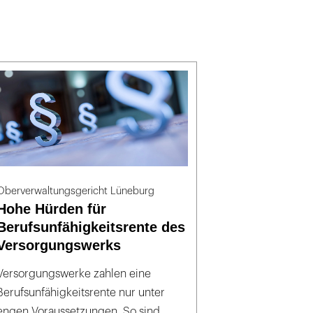
Oberverwaltungsgericht Lüneburg
Hohe Hürden für
Berufsunfähigkeitsrente des
Versorgungswerks
Versorgungswerke zahlen eine
Berufsunfähigkeitsrente nur unter
engen Voraussetzungen. So sind