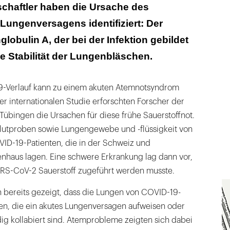
 A ist wird zum Problem
chaftler haben die Ursache des
ungenversagens identifiziert: Der
ollabieren die Lungen
lobulin A, der bei der Infektion gebildet
ie Stabilität der Lungenbläschen.
9-Verlauf kann zu einem akuten Atemnotsyndrom
r internationalen Studie erforschten Forscher der
k Tübingen die Ursachen für diese frühe Sauerstoffnot.
lutproben sowie Lungengewebe und -flüssigkeit von
ID-19-Patienten, die in der Schweiz und
nhaus lagen. Eine schwere Erkrankung lag dann vor,
RS-CoV-2 Sauerstoff zugeführt werden musste.
n bereits gezeigt, dass die Lungen von COVID-19-
hen, die ein akutes Lungenversagen aufweisen oder
dig kollabiert sind. Atemprobleme zeigten sich dabei