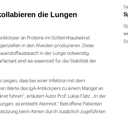
Sa
kollabieren die Lungen
S
Sp
we
Antikörper an Proteine im Schleimhautsekret
S
ngenzellen in den Alveolen produzieren. Diese
Sauerstoffaustausch in der Lunge notwendig.
ctant sind sie essenziell für die Stabilität der
 zeigen, dass bei einer Infektion mit dem
ten Werte des IgA-Antikörpers zu einem Mangel an
t führen“, erläutert Autor Prof. Lukas Flatz. „In der
Lungen, es entsteht Atemnot.“ Betroffene Patienten
stützung beim Atmen durch zusätzlich zugeführten