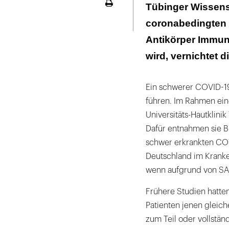
Immunglobulin
Tübinger Wissens
Seite
ausdrucken
coronabedingten L
In der Folge k
Antikörper Immung
wird, vernichtet d
Ein schwerer COVID-1
führen. Im Rahmen eine
Universitäts-Hautklini
Dafür entnahmen sie B
schwer erkrankten COV
Deutschland im Kranke
wenn aufgrund von SA
Frühere Studien hatte
Patienten jenen gleic
zum Teil oder vollstän