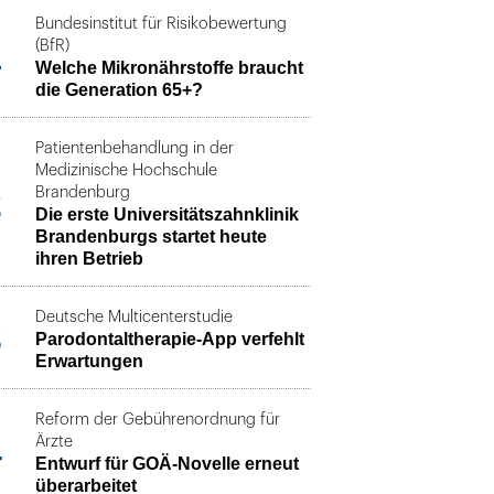
Bundesinstitut für Risikobewertung
1
(BfR)
Welche Mikronährstoffe braucht
die Generation 65+?
Patientenbehandlung in der
Medizinische Hochschule
2
Brandenburg
Die erste Universitätszahnklinik
Brandenburgs startet heute
ihren Betrieb
Deutsche Multicenterstudie
3
Parodontaltherapie-App verfehlt
Erwartungen
Reform der Gebührenordnung für
4
Ärzte
Entwurf für GOÄ-Novelle erneut
überarbeitet