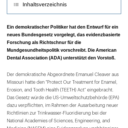
Inhaltsverzeichnis
"Wir sind leider Zeugen einer Politisierung
Ein demokratischer Politiker hat den Entwurf für ein
der öffentlichen Gesundheit!“
neues Bundesgesetz vorgelegt, das evidenzbasierte
Forschung als Richtschnur für die
"Jeder Abgeordnete sollte dieses
Mundgesundheitspolitik vorschreibt. Die American
wirkungsvolle Gesetz mittragen!“
Dental Association (ADA) unterstützt den Vorstoß.
Der demokratische Abgeordnete Emanuel Cleaver aus
Missouri hatte den "Protect Our Treatment for Enamel,
Erosion, and Tooth Health (TEETH) Act“ eingebracht.
Das Gesetz würde die US-Umweltschutzbehörde (EPA)
dazu verpflichten, im Rahmen der Ausarbeitung neuer
Richtlinien zur Trinkwasser-Fluoridierung bei der
National Academies of Sciences, Engineering, and