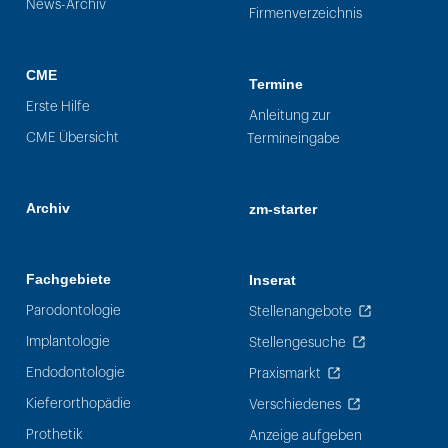
News-Archiv
Firmenverzeichnis
CME
Termine
Erste Hilfe
Anleitung zur
CME Übersicht
Termineingabe
Archiv
zm-starter
Fachgebiete
Inserat
Parodontologie
Stellenangebote
Implantologie
Stellengesuche
Endodontologie
Praxismarkt
Kieferorthopädie
Verschiedenes
Prothetik
Anzeige aufgeben