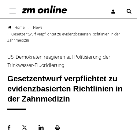
S
News
Home
Gesetzentwurf verpflichtet zu evidenzbasierten Richtlinien in der
Zahnmedizin
US-Demokraten reagieren auf Politisierung der
Trinkwasser-Fluoridierung
Gesetzentwurf verpflichtet zu
evidenzbasierten Richtlinien in
der Zahnmedizin
Facebook
Plattform
LinekdIn
Seite
X
ausdrucken