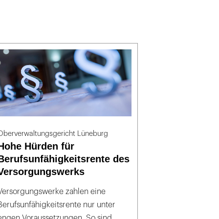
Oberverwaltungsgericht Lüneburg
Hohe Hürden für
Berufsunfähigkeitsrente des
Versorgungswerks
Versorgungswerke zahlen eine
Berufsunfähigkeitsrente nur unter
engen Voraussetzungen. So sind