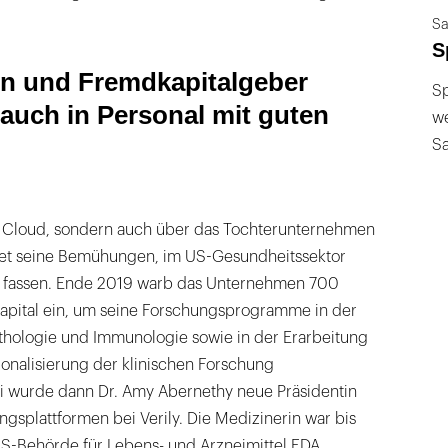
Sa
S
n und Fremdkapitalgeber
Sp
 auch in Personal mit guten
we
S
e Cloud, sondern auch über das Tochterunternehmen
abet seine Bemühungen, im US-Gesundheitssektor
u fassen. Ende 2019 warb das Unternehmen 700
apital ein, um seine Forschungsprogramme in der
athologie und Immunologie sowie in der Erarbeitung
tionalisierung der klinischen Forschung
ni wurde dann Dr. Amy Abernethy neue Präsidentin
ngsplattformen bei Verily. Die Medizinerin war bis
US-Behörde für Lebens- und Arzneimittel FDA