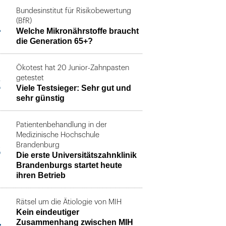
Bundesinstitut für Risikobewertung
1
(BfR)
Welche Mikronährstoffe braucht
die Generation 65+?
Ökotest hat 20 Junior-Zahnpasten
2
getestet
Viele Testsieger: Sehr gut und
sehr günstig
Patientenbehandlung in der
Medizinische Hochschule
3
Brandenburg
Die erste Universitätszahnklinik
Brandenburgs startet heute
ihren Betrieb
Rätsel um die Ätiologie von MIH
Kein eindeutiger
4
Zusammenhang zwischen MIH