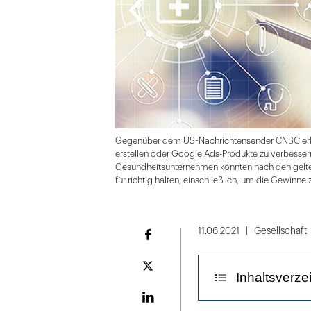
Gegenüber dem US-Nachrichtensender CNBC erklär
erstellen oder Google Ads-Produkte zu verbesser
Gesundheitsunternehmen könnten nach den gelten
für richtig halten, einschließlich, um die Gewinne 
Folie
1
11.06.2021
Gesellschaft
Facebook
von
2
Plattform
Inhaltsverze
X
LinekdIn