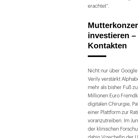
erachtet”.
Mutterkonzer
investieren –
Kontakten
Nicht nur über Googl
Verily verstärkt Alph
mehr als bisher Fuß z
Millionen Euro Fremdk
digitalen Chirurgie, P
einer Plattform zur Ra
voranzutreiben. Im Ju
der klinischen Forschu
dahin Vizechefin der 