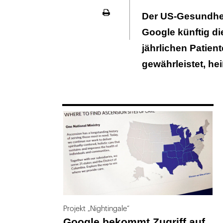
US-Gesetz gest
Der US-Gesundhei
Seite
Gewinnmaximi
ausdrucken
Google künftig di
Mutterkonzern 
jährlichen Patien
Personal mit g
gewährleistet, he
169
Projekt „Nightingale“
Google bekommt Zugriff auf