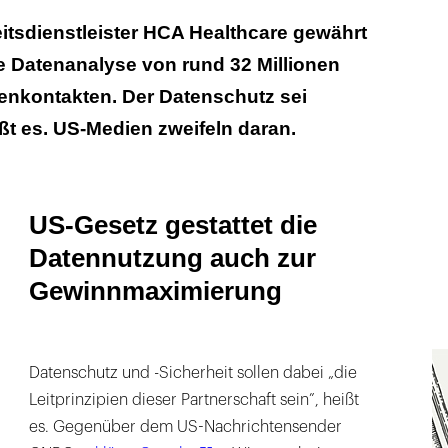
attet die Datennutzung auch zur
tsdienstleister HCA Healthcare gewährt
erung
e Datenanalyse von rund 32 Millionen
und Fremdkapitalgeber investieren – auch in
tenkontakten. Der Datenschutz sei
uten Kontakten
ißt es. US-Medien zweifeln daran.
US-Gesetz gestattet die
Datennutzung auch zur
Gewinnmaximierung
Datenschutz und -Sicherheit sollen dabei „die
Leitprinzipien dieser Partnerschaft sein”, heißt
es. Gegenüber dem US-Nachrichtensender