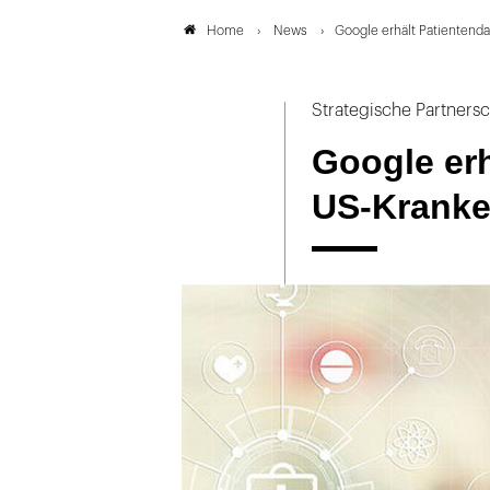
News
Google erhält Patientend
Home
Strategische Partnersc
Google erh
US-Kranke