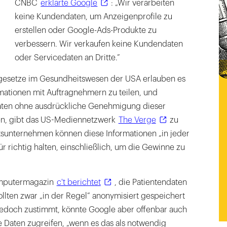
CNBC
erklärte Google
: „Wir verarbeiten
keine Kundendaten, um Anzeigenprofile zu
erstellen oder Google-Ads-Produkte zu
verbessern. Wir verkaufen keine Kundendaten
oder Servicedaten an Dritte.”
gesetze im Gesundheitswesen der USA erlauben es
mationen mit Auftragnehmern zu teilen, und
aten ohne ausdrückliche Genehmigung dieser
ren, gibt das US-Mediennetzwerk
The Verge
zu
sunternehmen können diese Informationen „in jeder
ür richtig halten, einschließlich, um die Gewinne zu
mputermagazin
c't berichtet
, die Patientendaten
llten zwar „in der Regel” anonymisiert gespeichert
edoch zustimmt, könnte Google aber offenbar auch
Daten zugreifen, „wenn es das als notwendig