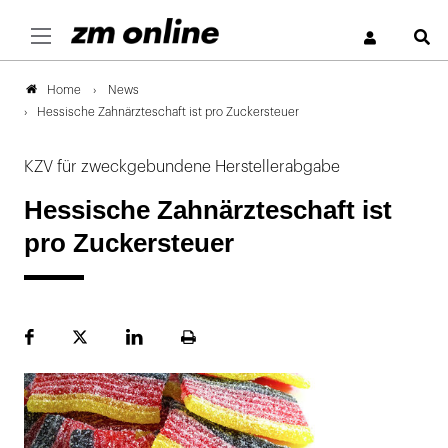
S
News
Home
Hessische Zahnärzteschaft ist pro Zuckersteuer
KZV für zweckgebundene Herstellerabgabe
Hessische Zahnärzteschaft ist
pro Zuckersteuer
Facebook
Plattform
LinekdIn
Seite
X
ausdrucken