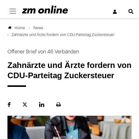
S
News
Home
Zahnärzte und Ärzte fordern von CDU-Parteitag Zuckersteuer
Offener Brief von 46 Verbänden
Zahnärzte und Ärzte fordern von
CDU-Parteitag Zuckersteuer
Facebook
Plattform
LinekdIn
Seite
X
ausdrucken