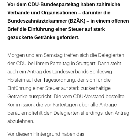
Limonaden bilden eine Hauptquelle des
Vor dem CDU-Bundesparteitag haben zahlreiche
Zuckerkonsums von Kindern
Verbände und Organisationen – darunter die
Bundeszahnärztekammer (BZÄK) – in einem offenen
Aufruf zu „entschlossenem Handeln"
Brief die Einführung einer Steuer auf stark
gezuckerte Getränke gefordert.
Morgen und am Samstag treffen sich die Delegierten
der CDU bei ihrem Parteitag in Stuttgart. Dann steht
auch ein Antrag des Landesverbands Schleswig-
Holstein auf der Tagesordnung, der sich für die
Einführung einer Steuer auf stark zuckerhaltige
Getränke ausspricht. Die vom CDU-Vorstand bestellte
Kommission, die vor Parteitagen über alle Anträge
berät, empfiehlt den Delegierten allerdings, den Antrag
abzulehnen.
Vor diesem Hintergrund haben das