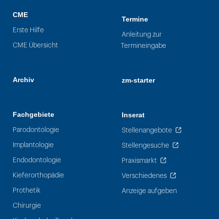
CME
Termine
Erste Hilfe
Anleitung zur
CME Übersicht
Termineingabe
Archiv
zm-starter
Fachgebiete
Inserat
Parodontologie
Stellenangebote
Implantologie
Stellengesuche
Endodontologie
Praxismarkt
Kieferorthopädie
Verschiedenes
Prothetik
Anzeige aufgeben
Chirurgie