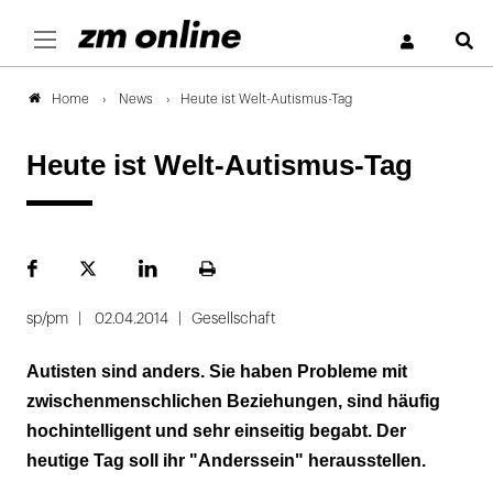
S
News
Heute ist Welt-Autismus-Tag
Home
Heute ist Welt-Autismus-Tag
Facebook
Plattform
LinekdIn
Seite
X
ausdrucken
sp/pm
02.04.2014
Gesellschaft
Autisten sind anders. Sie haben Probleme mit
zwischenmenschlichen Beziehungen, sind häufig
hochintelligent und sehr einseitig begabt. Der
heutige Tag soll ihr "Anderssein" herausstellen.