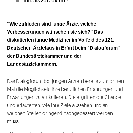
Inhaltsverzeichnis
"Ich bin ein klarer Befürworter hierarchischer
"Wie zufrieden sind junge Ärzte, welche
Strukturen!"
Verbesserungen wünschen sie sich?" Das
diskutierten junge Mediziner im Vorfeld des 121.
Hochleistungsmedizin braucht
Deutschen Ärztetags in Erfurt beim "Dialogforum"
Rahmenbedingungen
der Bundesärztekammer und der
Wie soll sie sein, die Versorgung von
Landesärztekammern.
morgen?
Das Dialogforum bot jungen Ärzten bereits zum dritten
Mal die Möglichkeit, ihre beruflichen Erfahrungen und
Erwartungen zu artikulieren. Die ergriffen die Chance
und erläuterten, wie ihre Ziele aussehen und an
welchen Stellen dringend nachgebessert werden
muss.