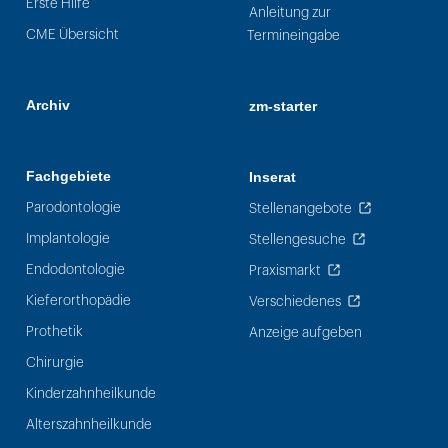
Erste Hilfe
Anleitung zur
CME Übersicht
Termineingabe
Archiv
zm-starter
Fachgebiete
Inserat
Parodontologie
Stellenangebote
Implantologie
Stellengesuche
Endodontologie
Praxismarkt
Kieferorthopädie
Verschiedenes
Prothetik
Anzeige aufgeben
Chirurgie
Kinderzahnheilkunde
Alterszahnheilkunde