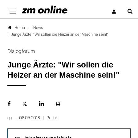
S
News
Home
Junge Ärzte: "Wir sollen die Heizer an der Maschine sein!"
Dialogforum
Junge Ärzte: "Wir sollen die
Heizer an der Maschine sein!"
Facebook
Plattform
LinekdIn
Seite
X
ausdrucken
sg
08.05.2018
Politik