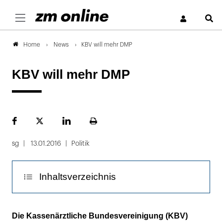
S
News
KBV will mehr DMP
Home
KBV will mehr DMP
Facebook
Plattform
LinekdIn
Seite
X
ausdrucken
sg
13.01.2016
Politik
Inhaltsverzeichnis
KBV oder G-BA: Wer entscheidet über ein
Die Kassenärztliche Bundesvereinigung (KBV)