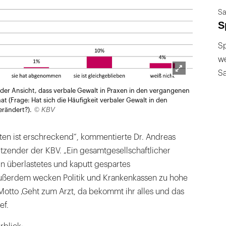
Sa
S
Sp
we
S
Lightbox
 der Ansicht, dass verbale Gewalt in Praxen in den vergangenen
öffnen
 (Frage: Hat sich die Häufigkeit verbaler Gewalt in den
© KBV
rändert?).
ten ist erschreckend“, kommentierte Dr. Andreas
tzender der KBV. „Ein gesamtgesellschaftlicher
 ein überlastetes und kaputt gespartes
ußerdem wecken Politik und Krankenkassen zu hohe
tto ‚Geht zum Arzt, da bekommt ihr alles und das
ef.