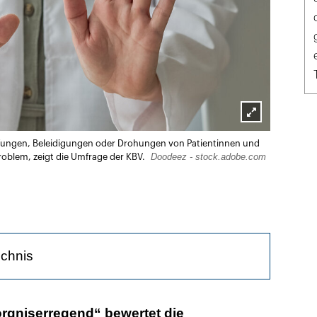
Lightbox
mpfungen, Beleidigungen oder Drohungen von Patientinnen und
öffnen
Doodeez - stock.adobe.com
Problem, zeigt die Umfrage der KBV.
ichnis
t der Arzt-Patienten-Kontakt von Vertrauen geprägt
orgniserregend“ bewertet die