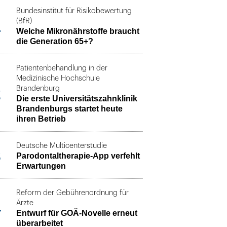
Bundesinstitut für Risikobewertung
1
(BfR)
Welche Mikronährstoffe braucht
die Generation 65+?
Patientenbehandlung in der
Medizinische Hochschule
2
Brandenburg
Die erste Universitätszahnklinik
Brandenburgs startet heute
ihren Betrieb
Deutsche Multicenterstudie
3
Parodontaltherapie-App verfehlt
Erwartungen
Reform der Gebührenordnung für
4
Ärzte
Entwurf für GOÄ-Novelle erneut
überarbeitet