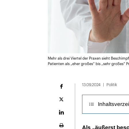
Mehr als drei Viertel der Praxen sieht Beschi
Patienten als „eher großes“ bis „sehr großes“ 
13.09.2024
Politik
Facebook
Plattform
Inhaltsverze
X
LinekdIn
In der Regel is
Als „äußerst bes