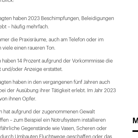
rblick:
ragten haben 2023 Beschimpfungen, Beleidigungen
bt – häufig mehrfach.
 immer die Praxisräume, auch am Telefon oder im
 viele einen raueren Ton.
n haben 14 Prozent aufgrund der Vorkommnisse die
t und/oder Anzeige erstattet.
agten haben in den vergangenen fünf Jahren auch
ei der Ausübung ihrer Tätigkeit erlebt. Im Jahr 2023
von ihnen Opfer.
axen hat aufgrund der zugenommenen Gewalt
M
fen – zum Beispiel ein Notrufsystem installieren
gefährliche Gegenstände wie Vasen, Scheren oder
t, durch Umbauten Fluchtwege geschaffen oder das