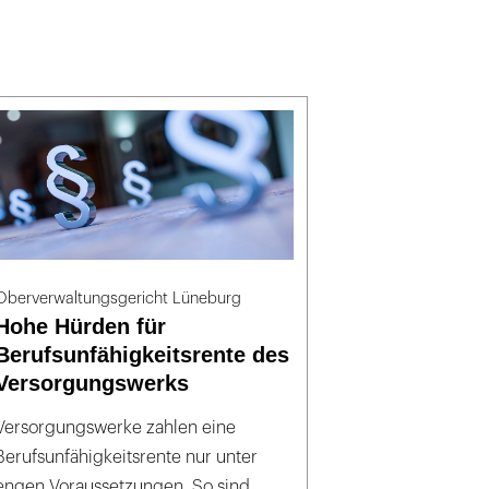
Oberverwaltungsgericht Lüneburg
Hohe Hürden für
Berufsunfähigkeitsrente des
Versorgungswerks
Versorgungswerke zahlen eine
Berufsunfähigkeitsrente nur unter
engen Voraussetzungen. So sind