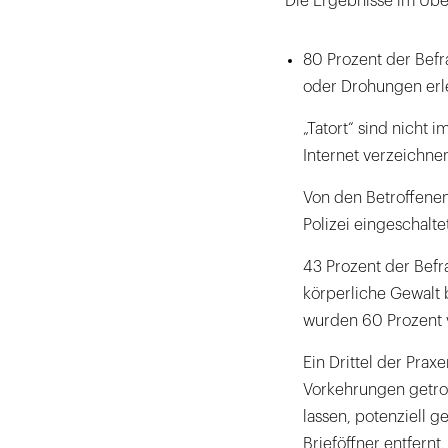
Die Ergebnisse im Übe
80 Prozent der Bef
oder Drohungen erle
„Tatort“ sind nicht
Internet verzeichnen
Von den Betroffene
Polizei eingeschalte
43 Prozent der Befr
körperliche Gewalt b
wurden 60 Prozent 
Ein Drittel der Pr
Vorkehrungen getrof
lassen, potenziell 
Brieföffner entfern