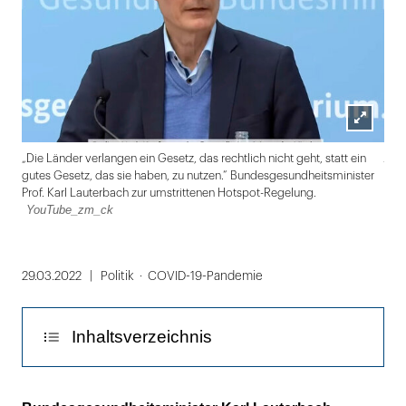
Lightbox
Ado
„Die Länder verlangen ein Gesetz, das rechtlich nicht geht, statt ein
öffnen
gutes Gesetz, das sie haben, zu nutzen.“ Bundesgesundheitsminister
Prof. Karl Lauterbach zur umstrittenen Hotspot-Regelung.
YouTube_zm_ck
Folie
1
29.03.2022
Politik
COVID-19-Pandemie
von
2
Inhaltsverzeichnis
eine "konfliktgeladene" Stimmung