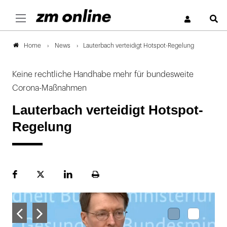
S
News
Lauterbach verteidigt Hotspot-Regelung
Home
Keine rechtliche Handhabe mehr für bundesweite
Corona-Maßnahmen
Lauterbach verteidigt Hotspot-
Regelung
Facebook
Plattform
LinekdIn
Seite
X
ausdrucken