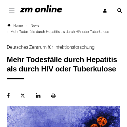
S
News
Home
Mehr Todesfälle durch Hepatitis als durch HIV oder Tuberkulose
Deutsches Zentrum für Infektionsforschung
Mehr Todesfälle durch Hepatitis
als durch HIV oder Tuberkulose
Facebook
Plattform
LinekdIn
Seite
X
ausdrucken