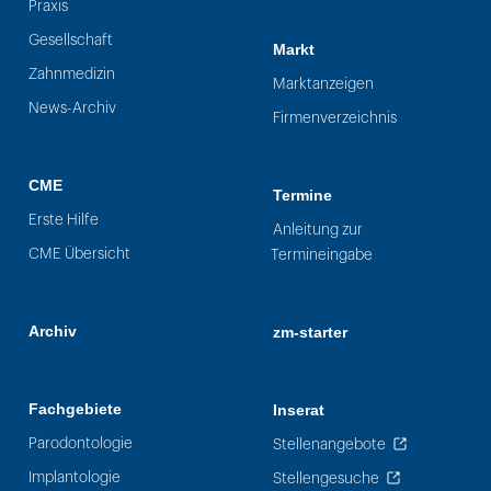
Praxis
Gesellschaft
Markt
Zahnmedizin
Marktanzeigen
News-Archiv
Firmenverzeichnis
CME
Termine
Erste Hilfe
Anleitung zur
CME Übersicht
Termineingabe
Archiv
zm-starter
Fachgebiete
Inserat
Parodontologie
Stellenangebote
Implantologie
Stellengesuche