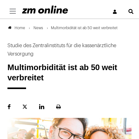
S
News
Multimorbidität ist ab 50 weit verbreitet
Home
Studie des Zentralinstituts für die kassenärztliche
Versorgung
Multimorbidität ist ab 50 weit
verbreitet
Facebook
Plattform
LinekdIn
Seite
X
ausdrucken