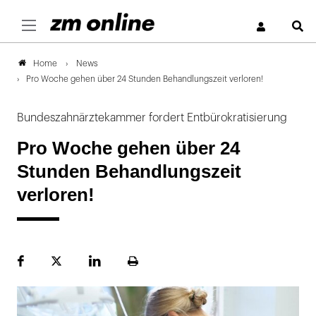
S
News
Home
Pro Woche gehen über 24 Stunden Behandlungszeit verloren!
Bundeszahnärztekammer fordert Entbürokratisierung
Pro Woche gehen über 24
Stunden Behandlungszeit
verloren!
Facebook
Plattform
LinekdIn
Seite
X
ausdrucken