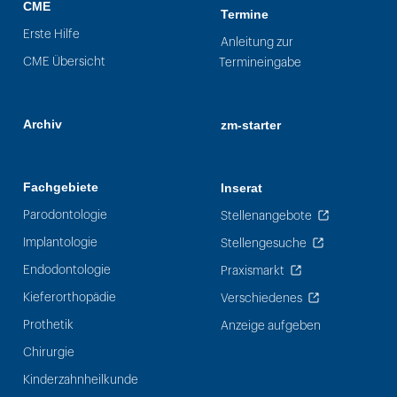
CME
Termine
Erste Hilfe
Anleitung zur
CME Übersicht
Termineingabe
Archiv
zm-starter
Fachgebiete
Inserat
Parodontologie
Stellenangebote
Implantologie
Stellengesuche
Endodontologie
Praxismarkt
Kieferorthopädie
Verschiedenes
Prothetik
Anzeige aufgeben
Chirurgie
Kinderzahnheilkunde