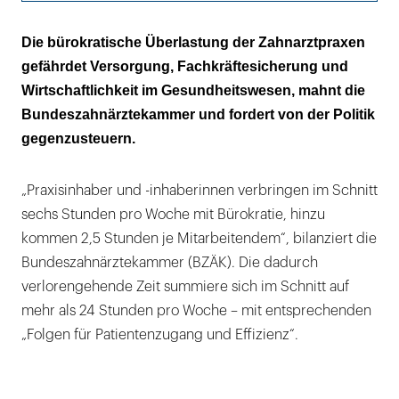
Überflüssige Doppel‑ und
Die bürokratische Überlastung der Zahnarztpraxen
Dreifachdokumentationen
gefährdet Versorgung, Fachkräftesicherung und
Wirtschaftlichkeit im Gesundheitswesen, mahnt die
Weniger Verwaltungsaufwand bedeutet
Bundeszahnärztekammer und fordert von der Politik
bessere Prävention
gegenzusteuern.
„Praxisinhaber und -inhaberinnen verbringen im Schnitt
sechs Stunden pro Woche mit Bürokratie, hinzu
kommen 2,5 Stunden je Mitarbeitendem“, bilanziert die
Bundeszahnärztekammer (BZÄK). Die dadurch
verlorengehende Zeit summiere sich im Schnitt auf
mehr als 24 Stunden pro Woche – mit entsprechenden
„Folgen für Patientenzugang und Effizienz“.