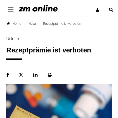
S
News
Rezeptprämie ist verboten
Home
Urteile
Rezeptprämie ist verboten
Facebook
Plattform
LinekdIn
Seite
X
ausdrucken