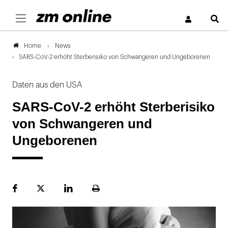
S
News
Home
SARS-CoV-2 erhöht Sterberisiko von Schwangeren und Ungeborenen
Daten aus den USA
SARS-CoV-2 erhöht Sterberisiko
von Schwangeren und
Ungeborenen
Facebook
Plattform
LinekdIn
Seite
X
ausdrucken