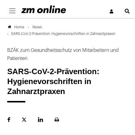
S
News
Home
SARS-CoV-2-Prävention: Hygienevorschriften in Zahnarztpraxen
BZÄK zum Gesundheitsschutz von Mitarbeitern und
Patienten
SARS-CoV-2-Prävention:
Hygienevorschriften in
Zahnarztpraxen
Facebook
Plattform
LinekdIn
Seite
X
ausdrucken