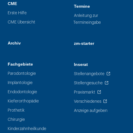
CME
Termine
Erste Hilfe
Anleitung zur
CME Übersicht
Termineingabe
Archiv
zm-starter
Fachgebiete
Inserat
Parodontologie
Stellenangebote
Implantologie
Stellengesuche
Endodontologie
Praxismarkt
Kieferorthopädie
Verschiedenes
Prothetik
Anzeige aufgeben
Chirurgie
Kinderzahnheilkunde