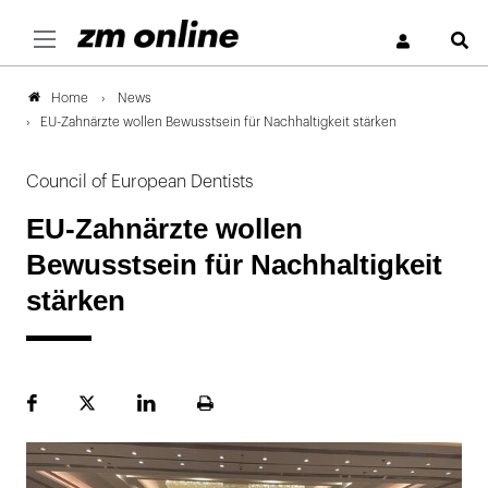
S
News
Home
EU-Zahnärzte wollen Bewusstsein für Nachhaltigkeit stärken
Council of European Dentists
EU-Zahnärzte wollen
Bewusstsein für Nachhaltigkeit
stärken
Facebook
Plattform
LinekdIn
Seite
X
ausdrucken