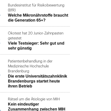
Bundesinstitut für Risikobewertung
1
(BfR)
Welche Mikronährstoffe braucht
die Generation 65+?
Ökotest hat 20 Junior-Zahnpasten
2
getestet
Viele Testsieger: Sehr gut und
sehr günstig
Patientenbehandlung in der
Medizinische Hochschule
3
Brandenburg
Die erste Universitätszahnklinik
Brandenburgs startet heute
ihren Betrieb
Rätsel um die Ätiologie von MIH
Kein eindeutiger
4
Zusammenhang zwischen MIH