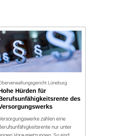
Oberverwaltungsgericht Lüneburg
Hohe Hürden für
Berufsunfähigkeitsrente des
Versorgungswerks
Versorgungswerke zahlen eine
Berufsunfähigkeitsrente nur unter
engen Voraussetzungen. So sind