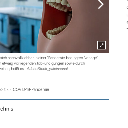
Lightbox
Adobe Sto
 sich nachvollziehbar in einer "Pandemie-bedingten Notlage"
öffnen
von etwaig vorliegenden Jobkündigungen sowie durch
AdobeStock_yalcinsonat
isen, heißt es.
olitik
COVID-19-Pandemie
ichnis