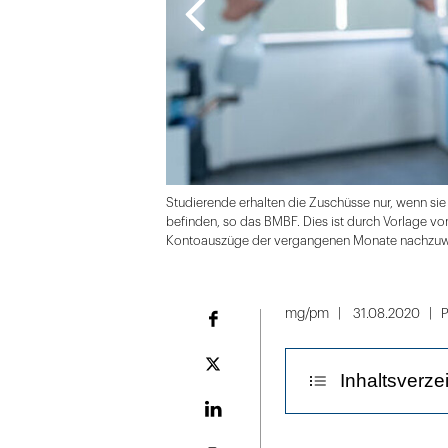
Studierende erhalten die Zuschüsse nur, wenn sie
befinden, so das BMBF. Dies ist durch Vorlage 
Kontoauszüge der vergangenen Monate nachzuwe
Folie
1
mg/pm
31.08.2020
P
Facebook
von
3
Plattform
Inhaltsverze
X
LinekdIn