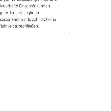
dauerhafte Einschränkungen
gefordert, die jegliche
existenzsichernde zahnärztliche
Tätigkeit ausschließen.
ck_vegefox.com