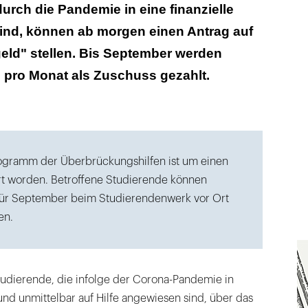
bildet mit BAföG und KfW-Studienkredit einen
durch die Pandemie in eine finanzielle
sind, können ab morgen einen Antrag auf
 ab morgen gestellt – aber erst ab Ende Juni
ld" stellen. Bis September werden
rden
 pro Monat als Zuschuss gezahlt.
ogramm der Überbrückungshilfen ist um einen
t worden. Betroffene Studierende können
für September beim Studierendenwerk vor Ort
en.
udierende, die infolge der Corona-Pandemie in
nd unmittelbar auf Hilfe angewiesen sind, über das