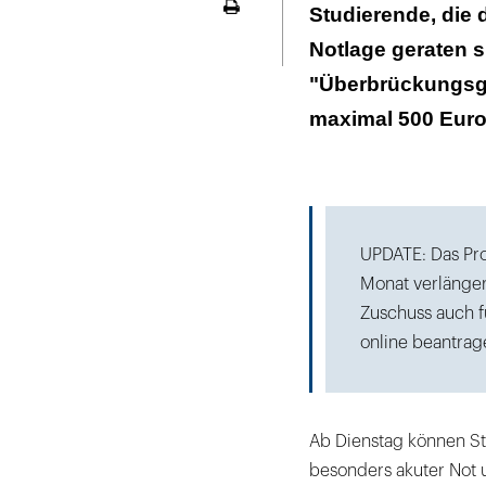
Neue Leistung 
Studierende, die 
Seite
Dreiklang
ausdrucken
Notlage geraten 
Anträge können
"Überbrückungsge
bearbeitet we
maximal 500 Euro
UPDATE: Das Pr
Monat verlänger
Zuschuss auch 
online beantrag
Ab Dienstag können St
besonders akuter Not u