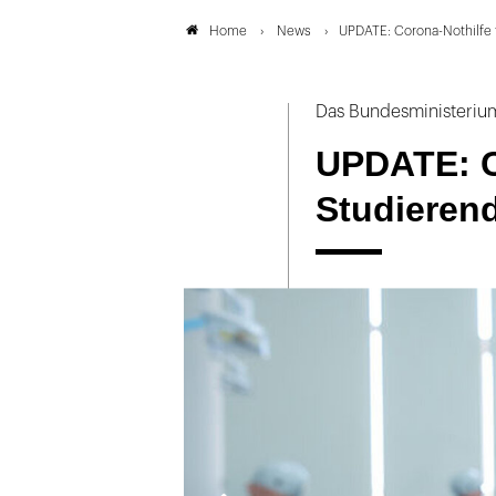
News
UPDATE: Corona-Nothilfe 
Home
Das Bundesministeriu
UPDATE: C
Studieren