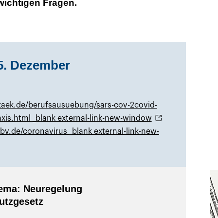
wichtigen Fragen.
5. Dezember
zaek.de/berufsausuebung/sars-cov-2covid-
axis.html _blank external-link-new-window
bv.de/coronavirus _blank external-link-new-
ema: Neuregelung
utzgesetz