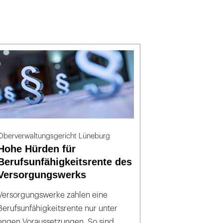
Oberverwaltungsgericht Lüneburg
Hohe Hürden für
Berufsunfähigkeitsrente des
Versorgungswerks
Versorgungswerke zahlen eine
Berufsunfähigkeitsrente nur unter
engen Voraussetzungen. So sind