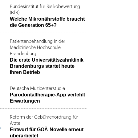
Bundesinstitut für Risikobewertung
1
(BfR)
Welche Mikronährstoffe braucht
die Generation 65+?
Patientenbehandlung in der
Medizinische Hochschule
2
Brandenburg
Die erste Universitätszahnklinik
Brandenburgs startet heute
ihren Betrieb
Deutsche Multicenterstudie
3
Parodontaltherapie-App verfehlt
Erwartungen
Reform der Gebührenordnung für
4
Ärzte
Entwurf für GOÄ-Novelle erneut
überarbeitet