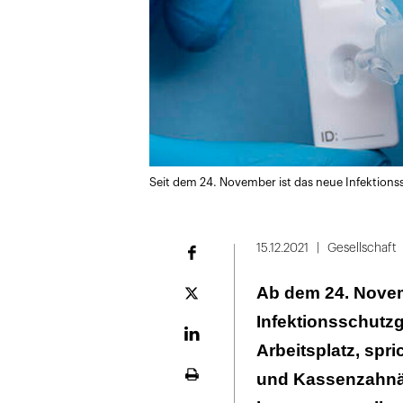
Seit dem 24. November ist das neue Infektionss
15.12.2021
Gesellschaft
Facebook
Ab dem 24. Novem
Plattform
X
Infektionsschutzg
LinekdIn
Arbeitsplatz, sp
und Kassenzahnä
Seite
ausdrucken