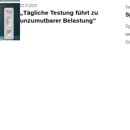
25.11.2021
Sa
„Tägliche Testung führt zu
S
unzumutbarer Belastung”
Sp
we
S