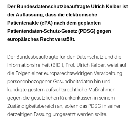
Nur mit mobilen Endgeräten ist der
Der Bundesdatenschutzbeauftragte Ulrich Kelber ist
Datenschutz gewährleistet
der Auffassung, dass die elektronische
Patientenakte (ePA) nach dem geplanten
Erstmal ist der Nutzer nicht Herr seiner Daten
Patientendaten-Schutz-Gesetz (PDSG) gegen
Warnung an die Krankenkassen
europäisches Recht verstößt.
Ein feingranularer Zugriff ist für die
Der Bundesbeauftragte für den Datenschutz und die
Versicherten nicht möglich
Informationsfreiheit (BfDI), Prof. Ulrich Kelber, weist auf
Ohne Handy keine Chance
die Folgen einer europarechtswidrigen Verarbeitung
personenbezogener Gesundheitsdaten hin und
Das PDSG genügt in dieser Form nicht der
kündigte gestern aufsichtsrechtliche Maßnahmen
DSGVO
gegen die gesetzlichen Krankenkassen in seinem
Zuständigkeitsbereich an, sofern das PDSG in seiner
derzeitigen Fassung umgesetzt werden sollte.