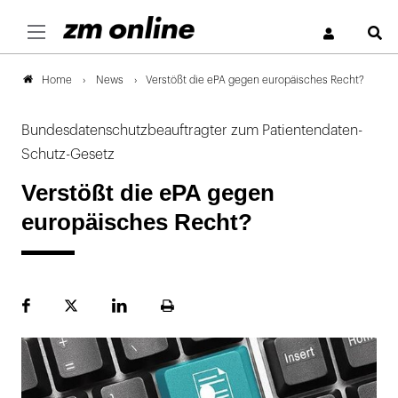
S
News
Verstößt die ePA gegen europäisches Recht?
Home
Bundesdatenschutzbeauftragter zum Patientendaten-
Schutz-Gesetz
Verstößt die ePA gegen
europäisches Recht?
Facebook
Plattform
LinekdIn
Seite
X
ausdrucken