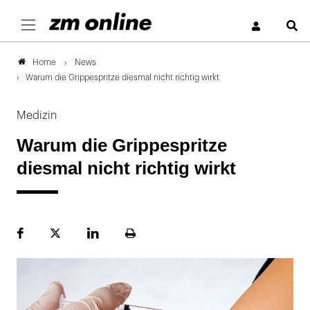
S
News
Home
Warum die Grippespritze diesmal nicht richtig wirkt
Medizin
Warum die Grippespritze
diesmal nicht richtig wirkt
Facebook
Plattform
LinekdIn
Seite
X
ausdrucken