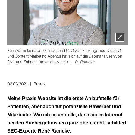
Lightbox
René Ramcke ist der Gründer und CEO von Rankingdocs. Die SEO-
öffnen
und Content Marketing Agentur hat sich auf die Datenanalysen von
R. Ramcke
Arzt- und Zahnarztpraxen spezialisiert.
Folie
1
03.03.2021
Praxis
von
Meine Praxis-Website ist die erste Anlaufstelle für
3
Patienten, aber auch für potenzielle Bewerber und
Mitarbeiter. Wie ich es anstelle, dass sie im Internet
bei den Suchergebnissen ganz oben steht, schildert
SEO-Experte René Ramcke.