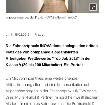
Lightbox
INOVA
com
Impressionen aus der Praxis INOVA in Alsdorf.
öffnen
Folie
1
ck
18.02.2013
Praxis
von
Die Zahnarztpraxis INOVA dental belegte den dritten
2
Platz des von compamedia organisierten
Arbeitgeber-Wettbewerbs "Top Job 2013“ in der
Klasse A (20 bis 100 Mitarbeiter). Ein Porträt.
Ein Mix von Incentives, eine weitreichende
Mitbestimmung aller und eine Kommunikation auf
Augenhöhe sorgen in der Zahnarztpraxis INOVA dental
Dres. Müller-Fallot & Partner im nordrheinwestfälischen
Alsdorf für ein gutes Betriebsklima. Die Praxischefs Dr.