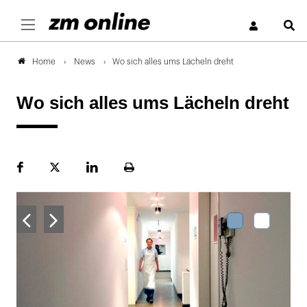
S
News
Wo sich alles ums Lächeln dreht
Home
Wo sich alles ums Lächeln dreht
Facebook
Plattform
LinekdIn
Seite
X
ausdrucken