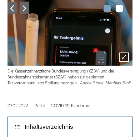
Lightbox
Ado
Die Kassenzahnärztliche Bundesvereinigung (KZBV) und die
öffnen
Bundeszahnärztekammer (BZÄK) haben zur geplanten
Adobe Stock_Matthias Stolt
Testverordnung jetzt Stellung bezogen.
Folie
1
07.02.2022
Politik
COVID-19-Pandemie
von
2
Inhaltsverzeichnis