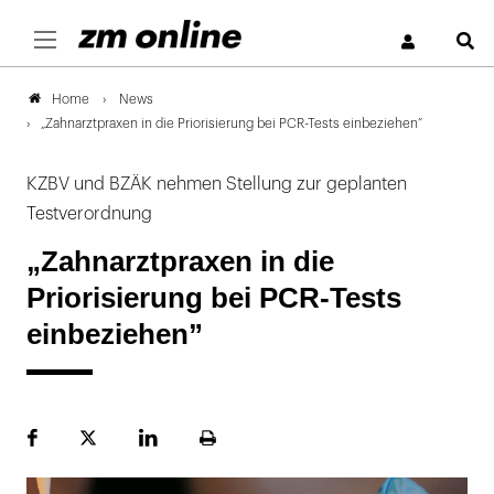
S
News
Home
„Zahnarztpraxen in die Priorisierung bei PCR-Tests einbeziehen”
KZBV und BZÄK nehmen Stellung zur geplanten
Testverordnung
„Zahnarztpraxen in die
Priorisierung bei PCR-Tests
einbeziehen”
Facebook
Plattform
LinekdIn
Seite
X
ausdrucken