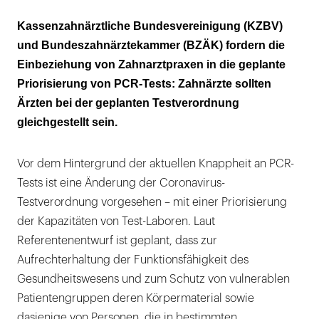
Zahnarztpraxen werden nicht genannt
Kassenzahnärztliche Bundesvereinigung (KZBV)
und Bundeszahnärztekammer (BZÄK) fordern die
Testungen werden ohne Grund zeitlich
Einbeziehung von Zahnarztpraxen in die geplante
depriorisiert
Priorisierung von PCR-Tests: Zahnärzte sollten
Ärzten bei der geplanten Testverordnung
gleichgestellt sein.
Vor dem Hintergrund der aktuellen Knappheit an PCR-
Tests ist eine Änderung der Coronavirus-
Testverordnung vorgesehen – mit einer Priorisierung
der Kapazitäten von Test-Laboren. Laut
Referentenentwurf ist geplant, dass zur
Aufrechterhaltung der Funktionsfähigkeit des
Gesundheitswesens und zum Schutz von vulnerablen
Patientengruppen deren Körpermaterial sowie
dasjenige von Personen, die in bestimmten