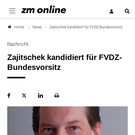
S
News
Zajitschek kandidiert für FVDZ-Bundesvorsitz
Home
Nachricht
Zajitschek kandidiert für FVDZ-
Bundesvorsitz
Facebook
Plattform
LinekdIn
Seite
X
ausdrucken