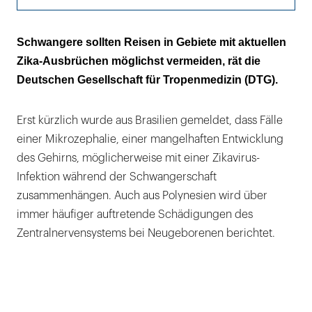
Träger war ein Rhesusaffe
Schwangere sollten Reisen in Gebiete mit aktuellen
Zika-Ausbrüchen möglichst vermeiden, rät die
So breitete sich die Infektion aus
Deutschen Gesellschaft für Tropenmedizin (DTG).
Zikavirus und Mikrozephalie
Erst kürzlich wurde aus Brasilien gemeldet, dass Fälle
einer Mikrozephalie, einer mangelhaften Entwicklung
des Gehirns, möglicherweise mit einer Zikavirus-
Infektion während der Schwangerschaft
zusammenhängen. Auch aus Polynesien wird über
immer häufiger auftretende Schädigungen des
Zentralnervensystems bei Neugeborenen berichtet.