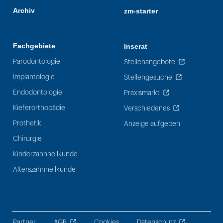
Archiv
zm-starter
Fachgebiete
Inserat
Parodontologie
Stellenangebote
Implantologie
Stellengesuche
Endodontologie
Praxismarkt
Kieferorthopädie
Verschiedenes
Prothetik
Anzeige aufgeben
Chirurgie
Kinderzahnheilkunde
Alterszahnheilkunde
Partner
AGB
Cookies
Datenschutz