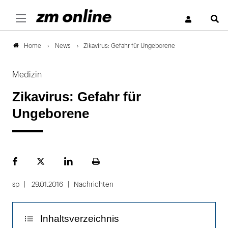
S
News
Zikavirus: Gefahr für Ungeborene
Home
Medizin
Zikavirus: Gefahr für
Ungeborene
Facebook
Plattform
LinekdIn
Seite
X
ausdrucken
sp
29.01.2016
Nachrichten
Inhaltsverzeichnis