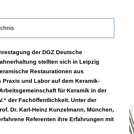
ichnis
e bestimmen die Harmonie
hrestagung der DGZ Deutsche
ahnerhaltung stellten sich in Leipzig
gute Langzeit-Ergebnisse
lkeramische Restaurationen aus
ie Prothetik
 Praxis und Labor auf dem Keramik-
für die Praxis
rbeitsgemeinschaft für Keramik in der
.“ der Fachöffentlichkeit. Unter der
rof. Dr. Karl-Heinz Kunzelmann, München,
rfahrene Referenten ihre Erfahrungen mit