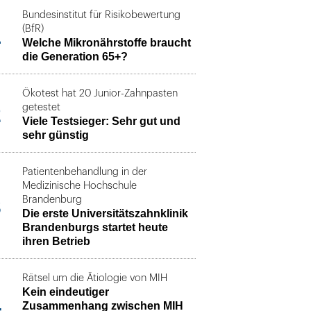
Bundesinstitut für Risikobewertung
1
(BfR)
Welche Mikronährstoffe braucht
die Generation 65+?
Ökotest hat 20 Junior-Zahnpasten
2
getestet
Viele Testsieger: Sehr gut und
sehr günstig
Patientenbehandlung in der
Medizinische Hochschule
3
Brandenburg
Die erste Universitätszahnklinik
Brandenburgs startet heute
ihren Betrieb
Rätsel um die Ätiologie von MIH
Kein eindeutiger
4
Zusammenhang zwischen MIH