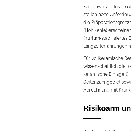
Kantenwinkel. Insbeso
stellen hohe Anforder
die Präparationsgrenze
(Hohlkehle) erscheine
(Yttrium-stabilisiertes
Langzeiterfahrungen m
Für vollkeramische R
wissenschaftlich die f
keramische Einlagefüll
Seitenzahngebiet sowi
Abrechnung mit Kranke
Risikoarm un