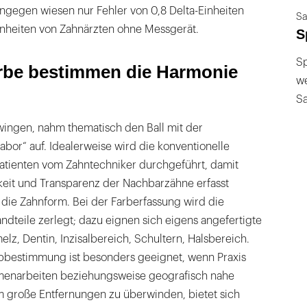
ngegen wiesen nur Fehler von 0,8 Delta-Einheiten
Sa
inheiten von Zahnärzten ohne Messgerät.
S
Sp
rbe bestimmen die Harmonie
we
S
ingen, nahm thematisch den Ball mit der
bor“ auf. Idealerweise wird die konventionelle
tienten vom Zahntechniker durchgeführt, damit
gkeit und Transparenz der Nachbarzähne erfasst
die Zahnform. Bei der Farberfassung wird die
andteile zerlegt; dazu eignen sich eigens angefertigte
elz, Dentin, Inzisalbereich, Schultern, Halsbereich.
rbbestimmung ist besonders geeignet, wenn Praxis
enarbeiten beziehungsweise geografisch nahe
m große Entfernungen zu überwinden, bietet sich