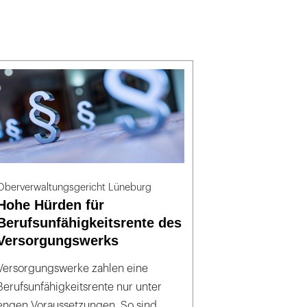
Oberverwaltungsgericht Lüneburg
Hohe Hürden für
Berufsunfähigkeitsrente des
Versorgungswerks
Versorgungswerke zahlen eine
Berufsunfähigkeitsrente nur unter
engen Voraussetzungen. So sind