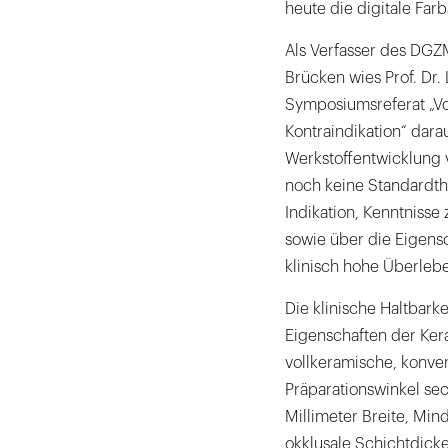
heute die digitale Fa
Als Verfasser des DGZ
Brücken wies Prof. Dr.
Symposiumsreferat „Vo
Kontraindikation“ darau
Werkstoffentwicklung 
noch keine Standardth
Indikation, Kenntnisse
sowie über die Eigens
klinisch hohe Überleb
Die klinische Haltbark
Eigenschaften der Ker
vollkeramische, konven
Präparationswinkel sech
Millimeter Breite, Mind
okklusale Schichtdicke