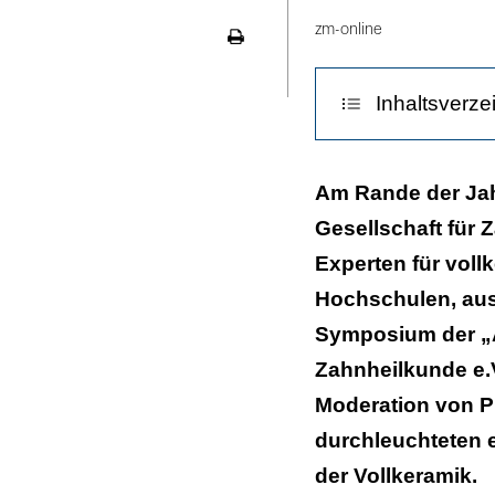
LinekdIn
zm-online
Seite
ausdrucken
Inhaltsverze
Form und Farb
Am Rande der Ja
Gesellschaft für Z
Risikoarm und 
Experten für vol
CAD/CAM: für d
Hochschulen, aus
Aus der Praxis 
Symposium der „A
Zahnheilkunde e.V
Moderation von P
durchleuchteten e
der Vollkeramik.