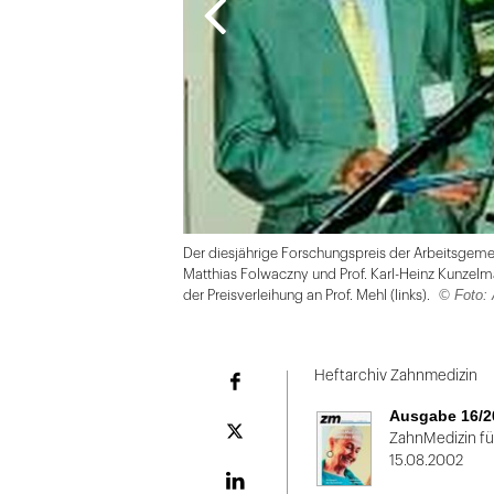
Der diesjährige Forschungspreis der Arbeitsgemei
Matthias Folwaczny und Prof. Karl-Heinz Kunzelma
© Foto:
der Preisverleihung an Prof. Mehl (links).
Folie
1
Heftarchiv Zahnmedizin
Facebook
von
Ausgabe 16/2
2
Plattform
ZahnMedizin für
X
15.08.2002