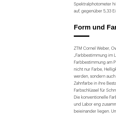
Spektralphotometer hi
auf, gegenüber 5,33 E
Form und Fa
ZTM Cornel Weber, Ow
„Farbbestimmung im La
Farbbestimmung am Pa
nicht nur Farbe, Helli
werden, sondern auch 
Zahnfarbe in ihre Best
Farbschlüssel für Schm
Die konventionelle Fa
und Labor eng zusamm
beieinander liegen. U