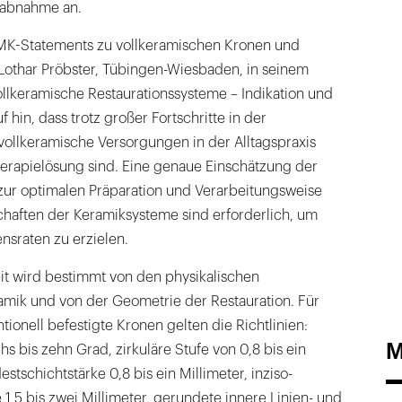
rbabnahme an.
MK-Statements zu vollkeramischen Kronen und
 Lothar Pröbster, Tübingen-Wiesbaden, in seinem
llkeramische Restaurationssysteme – Indikation und
f hin, dass trotz großer Fortschritte in der
vollkeramische Versorgungen in der Alltagspraxis
erapielösung sind. Eine genaue Einschätzung der
 zur optimalen Präparation und Verarbeitungsweise
chaften der Keramiksysteme sind erforderlich, um
ensraten zu erzielen.
eit wird bestimmt von den physikalischen
amik und von der Geometrie der Restauration. Für
tionell befestigte Kronen gelten die Richtlinien:
M
s bis zehn Grad, zirkuläre Stufe von 0,8 bis ein
estschichtstärke 0,8 bis ein Millimeter, inziso-
 1,5 bis zwei Millimeter, gerundete innere Linien- und