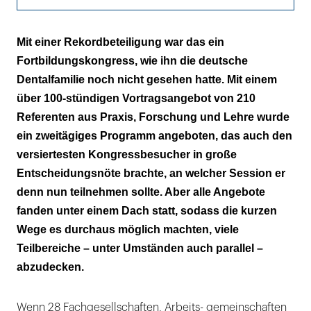
Komplexer Fall als roter Faden
Mit einer Rekordbeteiligung war das ein
Fortbildungskongress, wie ihn die deutsche
Interdisziplinäre Schritte führen zum
Dentalfamilie noch nicht gesehen hatte. Mit einem
Therapieerfolg
über 100-stündigen Vortragsangebot von 210
Die Osseointegration als 3-D-Film hat
Referenten aus Praxis, Forschung und Lehre wurde
Weltpremiere
ein zweitägiges Programm angeboten, das auch den
versiertesten Kongressbesucher in große
Richtungweisende Themen griffig
Entscheidungsnöte brachte, an welcher Session er
aufbereitet
denn nun teilnehmen sollte. Aber alle Angebote
fanden unter einem Dach statt, sodass die kurzen
Zahnanzucht jetzt im Tierversuch gelungen
Wege es durchaus möglich machten, viele
Anhängen, implantieren oder einfach so
Teilbereiche – unter Umständen auch parallel –
belassen
abzudecken.
Oberflächenoptimierung zur
Kariesprophylaxe
Wenn 28 Fachgesellschaften, Arbeits- gemeinschaften