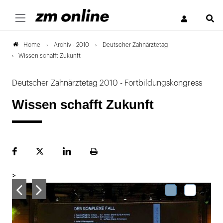
S
Archiv - 2010
Deutscher Zahnärztetag
Home
Wissen schafft Zukunft
Deutscher Zahnärztetag 2010 - Fortbildungskongress
Wissen schafft Zukunft
Facebook
Plattform
LinekdIn
Seite
X
ausdrucken
>