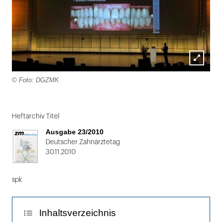
Lightbox
© Foto: DGZMK
öffnen
Folie
1
Heftarchiv Titel
von
Ausgabe 23/2010
2
Deutscher Zahnärztetag
30.11.2010
spk
Inhaltsverzeichnis