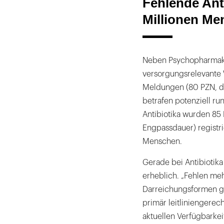
Fehlende Anti
Millionen Me
Neben Psychopharmaka
versorgungsrelevante 
Meldungen (80 PZN, du
betrafen potenziell ru
Antibiotika wurden 85
Engpassdauer) registri
Menschen.
Gerade bei Antibiotika
erheblich. „Fehlen meh
Darreichungsformen gl
primär leitliniengerec
aktuellen Verfügbarkeit