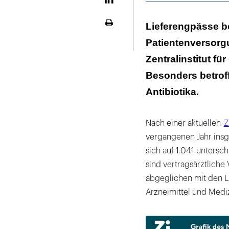
LinekdIn
Fehlende Antibi
Lieferengpässe be
Seite
Deutschland au
ausdrucken
Patientenversorg
Probleme in de
Zentralinstitut fü
– Zi plädiert f
Besonders betro
Antibiotika.
Nach einer aktuellen
Z
vergangenen Jahr insg
sich auf 1.041 unters
sind vertragsärztlich
abgeglichen mit den L
Arzneimittel und Medi