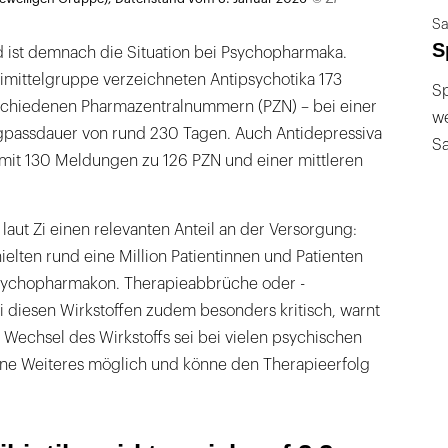
Sa
S
 ist demnach die Situation bei Psychopharmaka.
eimittelgruppe verzeichneten Antipsychotika 173
Sp
schiedenen Pharmazentralnummern (PZN) – bei einer
we
gpassdauer von rund 230 Tagen. Auch Antidepressiva
S
 mit 130 Meldungen zu 126 PZN und einer mittleren
laut Zi einen relevanten Anteil an der Versorgung:
hielten rund eine Million Patientinnen und Patienten
sychopharmakon. Therapieabbrüche oder -
i diesen Wirkstoffen zudem besonders kritisch, warnt
er Wechsel des Wirkstoffs sei bei vielen psychischen
ne Weiteres möglich und könne den Therapieerfolg