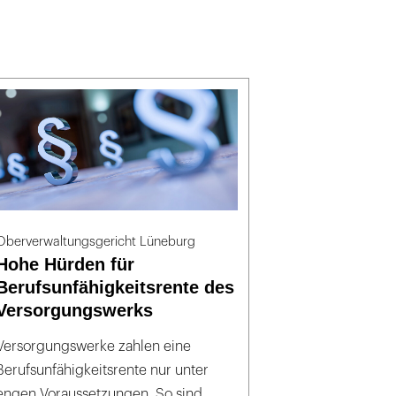
Oberverwaltungsgericht Lüneburg
Hohe Hürden für
Berufsunfähigkeitsrente des
Versorgungswerks
Versorgungswerke zahlen eine
Berufsunfähigkeitsrente nur unter
engen Voraussetzungen. So sind