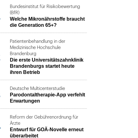
Bundesinstitut für Risikobewertung
1
(BfR)
Welche Mikronährstoffe braucht
die Generation 65+?
Patientenbehandlung in der
Medizinische Hochschule
2
Brandenburg
Die erste Universitätszahnklinik
Brandenburgs startet heute
ihren Betrieb
Deutsche Multicenterstudie
3
Parodontaltherapie-App verfehlt
Erwartungen
Reform der Gebührenordnung für
4
Ärzte
Entwurf für GOÄ-Novelle erneut
überarbeitet