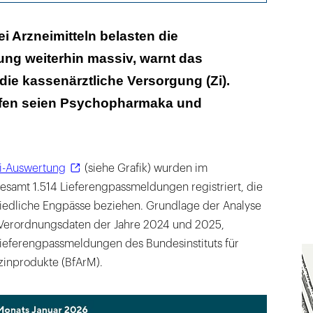
otika wirkten sich auf 2,2 Millionen Menschen in
i Arzneimitteln belasten die
s
ung weiterhin massiv, warnt das
n Herstellungsländern ließen sich hier kaum lösen
r die kassenärztliche Versorgung (Zi).
ür Frühwarnsystem
ffen seien Psychopharmaka und
i-Auswertung
(siehe Grafik) wurden im
esamt 1.514 Lieferengpassmeldungen registriert, die
chiedliche Engpässe beziehen. Grundlage der Analyse
e Verordnungsdaten der Jahre 2024 und 2025,
ieferengpassmeldungen des Bundesinstituts für
zinprodukte (BfArM).