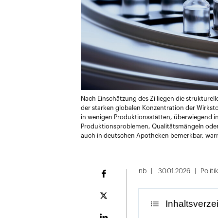
Nach Einschätzung des Zi liegen die strukturel
der starken globalen Konzentration der Wirkstof
in wenigen Produktionsstätten, überwiegend in
Produktionsproblemen, Qualitätsmängeln oder S
auch in deutschen Apotheken bemerkbar, warn
nb
30.01.2026
Politi
Facebook
Plattform
Inhaltsverze
X