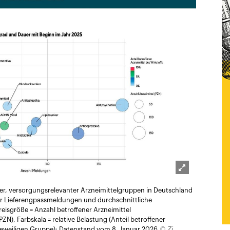
Lightbox
er, versorgungsrelevanter Arzneimittelgruppen in Deutschland
öffnen
der Lieferengpassmeldungen und durchschnittliche
reisgröße = Anzahl betroffener Arzneimittel
N), Farbskala = relative Belastung (Anteil betroffener
© Zi
 jeweiligen Gruppe); Datenstand vom 8. Januar 2026